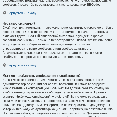
в сообщениях. Большая часть возможностей HTML по форматированию
сообщений может быть реализована с использованием BBCode.
Вернуться к началу
Что такое смайлики?
Смайлики, или эмотиконы — это маленькие картинки, которые могут быть
использованы для выражения чувств, например :) означает радость, а :(
означает грусть. Полный список смайликов можно увидеть в форме
создания сообщений. Только не перестарайтесь, используя их: они легко
могут сделать сообщение нечитаемым, и модератор может
отредактировать ваше сообщение или вообще удалить его.
Администратор конференции также может ограничить количество
смайликов, которое можно использовать в сообщении.
Вернуться к началу
Могу ли я добавлять изображения к сообщениям?
Да, вы можете размещать изображения в ваших сообщениях. Если
администратор разрешил добавлять вложения, вы можете загрузить
изображение на конференцию. Если нет, вы должны указать ссылку на
изображение, сохранённое на общедоступном веб-сервере. Пример
ссылки: http://www.example.com/my-picture.gif. Вы не можете указывать
ссылку ни на изображения, хранящиеся на вашем компьютере (если он не
является общедоступным сервером), ни на изображения, для доступа к
которым необходима аутентификация, как, например, на почтовые ящики
Hotmail или Yahoo, защищённые паролями сайты и т. п. Для указания