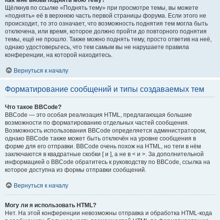
Как мне вновь поднять мою тему?
Щёлкнув по ссылке «Поднять тему» при просмотре темы, вы можете
«поднять» её в верхнюю часть первой страницы форума. Если этого не
происходит, то это означает, что возможность поднятия тем могла быть
отключена, или время, которое должно пройти до повторного поднятия
темы, ещё не прошло. Также можно поднять тему, просто ответив на неё,
однако удостоверьтесь, что тем самым вы не нарушаете правила
конференции, на которой находитесь.
Вернуться к началу
Форматирование сообщений и типы создаваемых тем
Что такое BBCode?
BBCode — это особая реализация HTML, предлагающая большие
возможности по форматированию отдельных частей сообщения.
Возможность использования BBCode определяется администратором,
однако BBCode также может быть отключён на уровне сообщения в
форме для его отправки. BBCode очень похож на HTML, но теги в нём
заключаются в квадратные скобки [ и ], а не в < и >. За дополнительной
информацией о BBCode обратитесь к руководству по BBCode, ссылка на
которое доступна из формы отправки сообщений.
Вернуться к началу
Могу ли я использовать HTML?
Нет. На этой конференции невозможны отправка и обработка HTML-кода