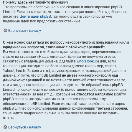
Почему здесь нет такой-то функции?
Это программное обеспечение было создано и лицензировано phpBB
Limited. Если вы считаете, что какая-то функция должна быть добавлена,
посетите
Центр идей phpBB
, где можно отдать свой голос за уже
поданные идеи или предложить собственные.
Вернуться к началу
С кем можно связаться по вопросу некорректного использования и/или
юридических вопросов, связанных с этой конференцией?
Вы можете связаться с любым из администраторов, перечисленных в
списке на странице «Наша команда». Если вы не получили ответа,
свяжитесь с владельцем домена (сделайте
whois lookup
) или, если
конференция находится на бесплатном домене (например, chat.ru,
Yahoo!, free.fr, f2s.com и т. п.), с руководством или техподдержкой данного
домена. Учтите, что phpBB Limited
не имеет никакого контроля над
данной конференцией
и не может нести никакой ответственности за то,
кем и как данная конференция используется. Не обращайтесь к phpBB
Limited по юридическим вопросам (о приостановке работы конференции,
ответственности за неё и т. д.), которые
не относятся напрямую
к сайту
phpBB.com или которые частично относятся к программному
обеспечению phpBB Limited. Если же вы всё-таки пошлёте email в адрес
phpBB Limited об использовании данной конференции
третьей стороной
,
то не ждите подробного письма, или вы можете вообще не получить
ответа.
Вернуться к началу