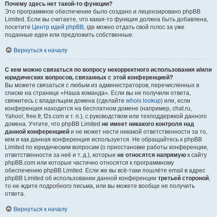
Почему здесь нет такой-то функции?
Это программное обеспечение было создано и лицензировано phpBB
Limited. Если вы считаете, что какая-то функция должна быть добавлена,
посетите
Центр идей phpBB
, где можно отдать свой голос за уже
поданные идеи или предложить собственные.
Вернуться к началу
С кем можно связаться по вопросу некорректного использования и/или
юридических вопросов, связанных с этой конференцией?
Вы можете связаться с любым из администраторов, перечисленных в
списке на странице «Наша команда». Если вы не получили ответа,
свяжитесь с владельцем домена (сделайте
whois lookup
) или, если
конференция находится на бесплатном домене (например, chat.ru,
Yahoo!, free.fr, f2s.com и т. п.), с руководством или техподдержкой данного
домена. Учтите, что phpBB Limited
не имеет никакого контроля над
данной конференцией
и не может нести никакой ответственности за то,
кем и как данная конференция используется. Не обращайтесь к phpBB
Limited по юридическим вопросам (о приостановке работы конференции,
ответственности за неё и т. д.), которые
не относятся напрямую
к сайту
phpBB.com или которые частично относятся к программному
обеспечению phpBB Limited. Если же вы всё-таки пошлёте email в адрес
phpBB Limited об использовании данной конференции
третьей стороной
,
то не ждите подробного письма, или вы можете вообще не получить
ответа.
Вернуться к началу