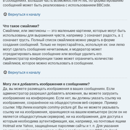
в сообщениях. Большая часть возможностей HTML по форматированию
сообщений может быть реализована с использованием BBCode.
Вернуться к началу
Что такое смайлики?
Смайлики, или эмотиконы — это маленькие картинки, которые могут быть
использованы для выражения чувств, например :) означает радость, а :(
означает грусть. Полный список смайликов можно увидеть в форме
создания сообщений. Только не перестарайтесь, используя их: они легко
могут сделать сообщение нечитаемым, и модератор может
отредактировать ваше сообщение или вообще удалить его.
Администратор конференции также может ограничить количество
смайликов, которое можно использовать в сообщении.
Вернуться к началу
Могу ли я добавлять изображения к сообщениям?
Да, вы можете размещать изображения в ваших сообщениях. Если
администратор разрешил добавлять вложения, вы можете загрузить
изображение на конференцию. Если нет, вы должны указать ссылку на
изображение, сохранённое на общедоступном веб-сервере. Пример
ссылки: http://www.example.com/my-picture.gif. Вы не можете указывать
ссылку ни на изображения, хранящиеся на вашем компьютере (если он не
является общедоступным сервером), ни на изображения, для доступа к
которым необходима аутентификация, как, например, на почтовые ящики
Hotmail или Yahoo, защищённые паролями сайты и т. п. Для указания