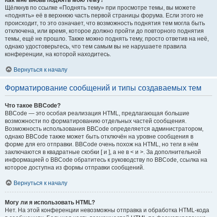
Как мне вновь поднять мою тему?
Щёлкнув по ссылке «Поднять тему» при просмотре темы, вы можете
«поднять» её в верхнюю часть первой страницы форума. Если этого не
происходит, то это означает, что возможность поднятия тем могла быть
отключена, или время, которое должно пройти до повторного поднятия
темы, ещё не прошло. Также можно поднять тему, просто ответив на неё,
однако удостоверьтесь, что тем самым вы не нарушаете правила
конференции, на которой находитесь.
Вернуться к началу
Форматирование сообщений и типы создаваемых тем
Что такое BBCode?
BBCode — это особая реализация HTML, предлагающая большие
возможности по форматированию отдельных частей сообщения.
Возможность использования BBCode определяется администратором,
однако BBCode также может быть отключён на уровне сообщения в
форме для его отправки. BBCode очень похож на HTML, но теги в нём
заключаются в квадратные скобки [ и ], а не в < и >. За дополнительной
информацией о BBCode обратитесь к руководству по BBCode, ссылка на
которое доступна из формы отправки сообщений.
Вернуться к началу
Могу ли я использовать HTML?
Нет. На этой конференции невозможны отправка и обработка HTML-кода