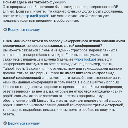
Почему здесь нет такой-то функции?
Это программное обеспечение было создано и лицензировано phpBB
Limited. Если вы считаете, что какая-то функция должна быть добавлена,
посетите
Центр идей phpBB
, где можно отдать свой голос за уже
поданные идеи или предложить собственные.
Вернуться к началу
С кем можно связаться по вопросу некорректного использования и/или
юридических вопросов, связанных с этой конференцией?
Вы можете связаться с любым из администраторов, перечисленных в
списке на странице «Наша команда». Если вы не получили ответа,
свяжитесь с владельцем домена (сделайте
whois lookup
) или, если
конференция находится на бесплатном домене (например, chat.ru,
Yahoo!, free.fr, f2s.com и т. п.), с руководством или техподдержкой данного
домена. Учтите, что phpBB Limited
не имеет никакого контроля над
данной конференцией
и не может нести никакой ответственности за то,
кем и как данная конференция используется. Не обращайтесь к phpBB
Limited по юридическим вопросам (о приостановке работы конференции,
ответственности за неё и т. д.), которые
не относятся напрямую
к сайту
phpBB.com или которые частично относятся к программному
обеспечению phpBB Limited. Если же вы всё-таки пошлёте email в адрес
phpBB Limited об использовании данной конференции
третьей стороной
,
то не ждите подробного письма, или вы можете вообще не получить
ответа.
Вернуться к началу