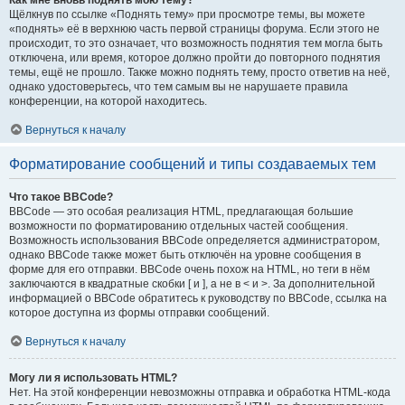
Как мне вновь поднять мою тему?
Щёлкнув по ссылке «Поднять тему» при просмотре темы, вы можете
«поднять» её в верхнюю часть первой страницы форума. Если этого не
происходит, то это означает, что возможность поднятия тем могла быть
отключена, или время, которое должно пройти до повторного поднятия
темы, ещё не прошло. Также можно поднять тему, просто ответив на неё,
однако удостоверьтесь, что тем самым вы не нарушаете правила
конференции, на которой находитесь.
Вернуться к началу
Форматирование сообщений и типы создаваемых тем
Что такое BBCode?
BBCode — это особая реализация HTML, предлагающая большие
возможности по форматированию отдельных частей сообщения.
Возможность использования BBCode определяется администратором,
однако BBCode также может быть отключён на уровне сообщения в
форме для его отправки. BBCode очень похож на HTML, но теги в нём
заключаются в квадратные скобки [ и ], а не в < и >. За дополнительной
информацией о BBCode обратитесь к руководству по BBCode, ссылка на
которое доступна из формы отправки сообщений.
Вернуться к началу
Могу ли я использовать HTML?
Нет. На этой конференции невозможны отправка и обработка HTML-кода