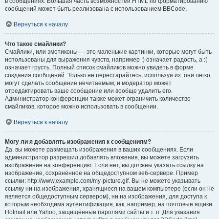
в сообщениях. Большая часть возможностей HTML по форматированию
сообщений может быть реализована с использованием BBCode.
Вернуться к началу
Что такое смайлики?
Смайлики, или эмотиконы — это маленькие картинки, которые могут быть
использованы для выражения чувств, например :) означает радость, а :(
означает грусть. Полный список смайликов можно увидеть в форме
создания сообщений. Только не перестарайтесь, используя их: они легко
могут сделать сообщение нечитаемым, и модератор может
отредактировать ваше сообщение или вообще удалить его.
Администратор конференции также может ограничить количество
смайликов, которое можно использовать в сообщении.
Вернуться к началу
Могу ли я добавлять изображения к сообщениям?
Да, вы можете размещать изображения в ваших сообщениях. Если
администратор разрешил добавлять вложения, вы можете загрузить
изображение на конференцию. Если нет, вы должны указать ссылку на
изображение, сохранённое на общедоступном веб-сервере. Пример
ссылки: http://www.example.com/my-picture.gif. Вы не можете указывать
ссылку ни на изображения, хранящиеся на вашем компьютере (если он не
является общедоступным сервером), ни на изображения, для доступа к
которым необходима аутентификация, как, например, на почтовые ящики
Hotmail или Yahoo, защищённые паролями сайты и т. п. Для указания