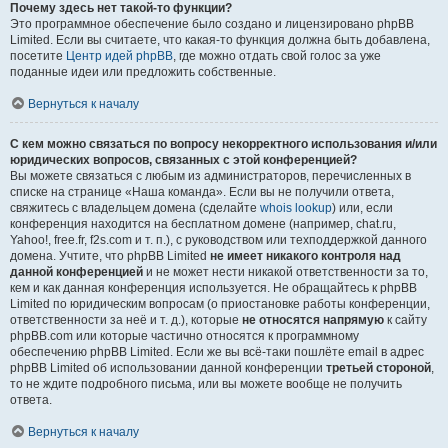
Почему здесь нет такой-то функции?
Это программное обеспечение было создано и лицензировано phpBB
Limited. Если вы считаете, что какая-то функция должна быть добавлена,
посетите
Центр идей phpBB
, где можно отдать свой голос за уже
поданные идеи или предложить собственные.
Вернуться к началу
С кем можно связаться по вопросу некорректного использования и/или
юридических вопросов, связанных с этой конференцией?
Вы можете связаться с любым из администраторов, перечисленных в
списке на странице «Наша команда». Если вы не получили ответа,
свяжитесь с владельцем домена (сделайте
whois lookup
) или, если
конференция находится на бесплатном домене (например, chat.ru,
Yahoo!, free.fr, f2s.com и т. п.), с руководством или техподдержкой данного
домена. Учтите, что phpBB Limited
не имеет никакого контроля над
данной конференцией
и не может нести никакой ответственности за то,
кем и как данная конференция используется. Не обращайтесь к phpBB
Limited по юридическим вопросам (о приостановке работы конференции,
ответственности за неё и т. д.), которые
не относятся напрямую
к сайту
phpBB.com или которые частично относятся к программному
обеспечению phpBB Limited. Если же вы всё-таки пошлёте email в адрес
phpBB Limited об использовании данной конференции
третьей стороной
,
то не ждите подробного письма, или вы можете вообще не получить
ответа.
Вернуться к началу