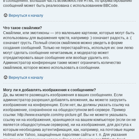
в сообщениях. Большая часть возможностей HTML по форматированию
сообщений может быть реализована с использованием BBCode.
Вернуться к началу
Что такое смайлики?
Смайлики, или эмотиконы — это маленькие картинки, которые могут быть
использованы для выражения чувств, например :) означает радость, а :(
означает грусть. Полный список смайликов можно увидеть в форме
создания сообщений. Только не перестарайтесь, используя их: они легко
могут сделать сообщение нечитаемым, и модератор может
отредактировать ваше сообщение или вообще удалить его.
Администратор конференции также может ограничить количество
смайликов, которое можно использовать в сообщении.
Вернуться к началу
Могу ли я добавлять изображения к сообщениям?
Да, вы можете размещать изображения в ваших сообщениях. Если
администратор разрешил добавлять вложения, вы можете загрузить
изображение на конференцию. Если нет, вы должны указать ссылку на
изображение, сохранённое на общедоступном веб-сервере. Пример
ссылки: http://www.example.com/my-picture.gif. Вы не можете указывать
ссылку ни на изображения, хранящиеся на вашем компьютере (если он не
является общедоступным сервером), ни на изображения, для доступа к
которым необходима аутентификация, как, например, на почтовые ящики
Hotmail или Yahoo, защищённые паролями сайты и т. п. Для указания