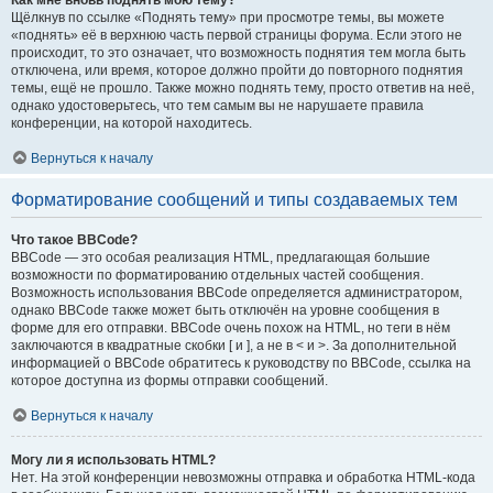
Как мне вновь поднять мою тему?
Щёлкнув по ссылке «Поднять тему» при просмотре темы, вы можете
«поднять» её в верхнюю часть первой страницы форума. Если этого не
происходит, то это означает, что возможность поднятия тем могла быть
отключена, или время, которое должно пройти до повторного поднятия
темы, ещё не прошло. Также можно поднять тему, просто ответив на неё,
однако удостоверьтесь, что тем самым вы не нарушаете правила
конференции, на которой находитесь.
Вернуться к началу
Форматирование сообщений и типы создаваемых тем
Что такое BBCode?
BBCode — это особая реализация HTML, предлагающая большие
возможности по форматированию отдельных частей сообщения.
Возможность использования BBCode определяется администратором,
однако BBCode также может быть отключён на уровне сообщения в
форме для его отправки. BBCode очень похож на HTML, но теги в нём
заключаются в квадратные скобки [ и ], а не в < и >. За дополнительной
информацией о BBCode обратитесь к руководству по BBCode, ссылка на
которое доступна из формы отправки сообщений.
Вернуться к началу
Могу ли я использовать HTML?
Нет. На этой конференции невозможны отправка и обработка HTML-кода