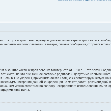
дминистратор настроил конференцию: должны ли вы зарегистрироваться, чтобы
 анонимным пользователям: аватары, личные сообщения, отправка email-сооб
.
 или Акт о защите частных прав ребёнка в интернете от 1998 г. — это закон Со
т, иметь на это письменное согласие родителей. Допустимо наличие иного
 Если вы не уверены, применимо ли это к вам, как к регистрирующемуся на 
Limited администрация данной конференции не может давать рекомендаций 
ос «С кем можно связаться по вопросу некорректного использования и/или ю
т юридической силы.
.