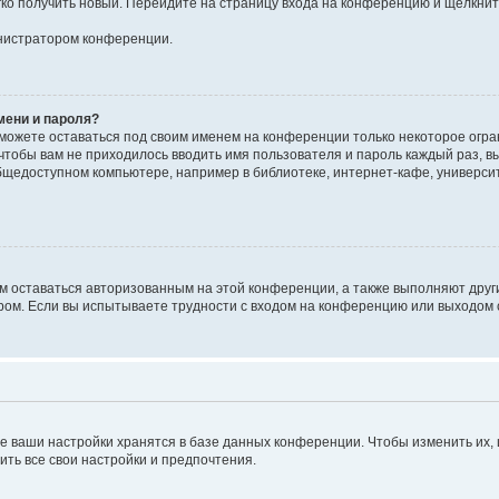
егко получить новый. Перейдите на страницу входа на конференцию и щёлкни
инистратором конференции.
мени и пароля?
сможете оставаться под своим именем на конференции только некоторое огран
 чтобы вам не приходилось вводить имя пользователя и пароль каждый раз, 
щедоступном компьютере, например в библиотеке, интернет-кафе, университе
ам оставаться авторизованным на этой конференции, а также выполняют друг
ом. Если вы испытываете трудности с входом на конференцию или выходом с
е ваши настройки хранятся в базе данных конференции. Чтобы изменить их,
ить все свои настройки и предпочтения.