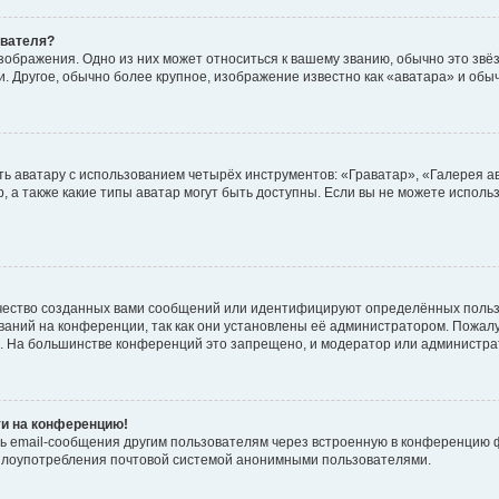
ователя?
зображения. Одно из них может относиться к вашему званию, обычно это звёзд
. Другое, обычно более крупное, изображение известно как «аватара» и обы
ь аватару с использованием четырёх инструментов: «Граватар», «Галерея а
, а также какие типы аватар могут быть доступны. Если вы не можете испол
чество созданных вами сообщений или идентифицируют определённых польз
аний на конференции, так как они установлены её администратором. Пожал
е. На большинстве конференций это запрещено, и модератор или администра
ти на конференцию!
ь email-сообщения другим пользователям через встроенную в конференцию ф
ь злоупотребления почтовой системой анонимными пользователями.