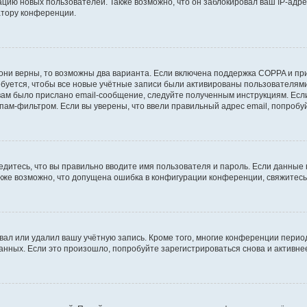
ию новых пользователей. Также возможно, что он заблокировал ваш IP-адре
атору конференции.
они верны, то возможны два варианта. Если включена поддержка COPPA и при 
уется, чтобы все новые учётные записи были активированы пользователями
ам было прислано email-сообщение, следуйте полученным инструкциям. Если
пам-фильтром. Если вы уверены, что ввели правильный адрес email, попробу
едитесь, что вы правильно вводите имя пользователя и пароль. Если данные
Также возможно, что допущена ошибка в конфигурации конференции, свяжитес
вал или удалил вашу учётную запись. Кроме того, многие конференции перио
ных. Если это произошло, попробуйте зарегистрироваться снова и активнее 