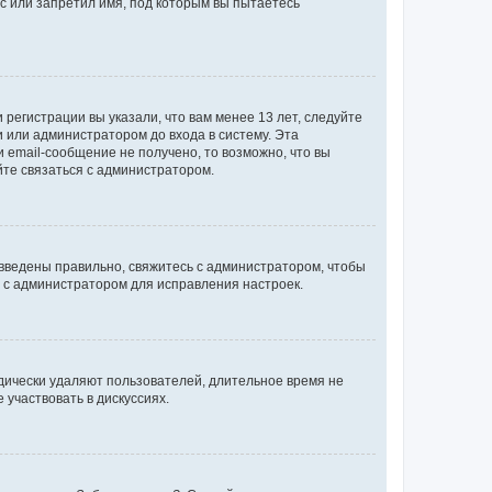
с или запретил имя, под которым вы пытаетесь
регистрации вы указали, что вам менее 13 лет, следуйте
 или администратором до входа в систему. Эта
 email-сообщение не получено, то возможно, что вы
йте связаться с администратором.
 введены правильно, свяжитесь с администратором, чтобы
ь с администратором для исправления настроек.
дически удаляют пользователей, длительное время не
участвовать в дискуссиях.