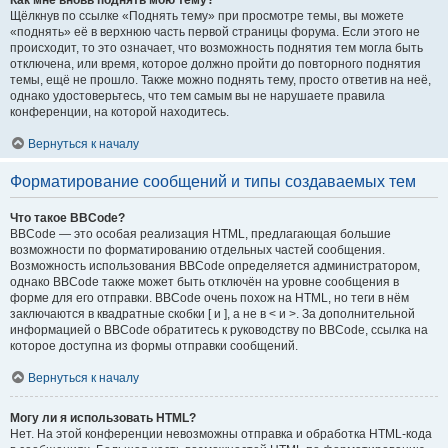
Как мне вновь поднять мою тему?
Щёлкнув по ссылке «Поднять тему» при просмотре темы, вы можете
«поднять» её в верхнюю часть первой страницы форума. Если этого не
происходит, то это означает, что возможность поднятия тем могла быть
отключена, или время, которое должно пройти до повторного поднятия
темы, ещё не прошло. Также можно поднять тему, просто ответив на неё,
однако удостоверьтесь, что тем самым вы не нарушаете правила
конференции, на которой находитесь.
Вернуться к началу
Форматирование сообщений и типы создаваемых тем
Что такое BBCode?
BBCode — это особая реализация HTML, предлагающая большие
возможности по форматированию отдельных частей сообщения.
Возможность использования BBCode определяется администратором,
однако BBCode также может быть отключён на уровне сообщения в
форме для его отправки. BBCode очень похож на HTML, но теги в нём
заключаются в квадратные скобки [ и ], а не в < и >. За дополнительной
информацией о BBCode обратитесь к руководству по BBCode, ссылка на
которое доступна из формы отправки сообщений.
Вернуться к началу
Могу ли я использовать HTML?
Нет. На этой конференции невозможны отправка и обработка HTML-кода