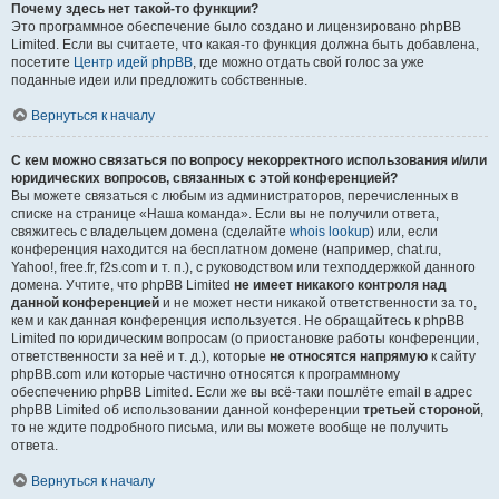
Почему здесь нет такой-то функции?
Это программное обеспечение было создано и лицензировано phpBB
Limited. Если вы считаете, что какая-то функция должна быть добавлена,
посетите
Центр идей phpBB
, где можно отдать свой голос за уже
поданные идеи или предложить собственные.
Вернуться к началу
С кем можно связаться по вопросу некорректного использования и/или
юридических вопросов, связанных с этой конференцией?
Вы можете связаться с любым из администраторов, перечисленных в
списке на странице «Наша команда». Если вы не получили ответа,
свяжитесь с владельцем домена (сделайте
whois lookup
) или, если
конференция находится на бесплатном домене (например, chat.ru,
Yahoo!, free.fr, f2s.com и т. п.), с руководством или техподдержкой данного
домена. Учтите, что phpBB Limited
не имеет никакого контроля над
данной конференцией
и не может нести никакой ответственности за то,
кем и как данная конференция используется. Не обращайтесь к phpBB
Limited по юридическим вопросам (о приостановке работы конференции,
ответственности за неё и т. д.), которые
не относятся напрямую
к сайту
phpBB.com или которые частично относятся к программному
обеспечению phpBB Limited. Если же вы всё-таки пошлёте email в адрес
phpBB Limited об использовании данной конференции
третьей стороной
,
то не ждите подробного письма, или вы можете вообще не получить
ответа.
Вернуться к началу