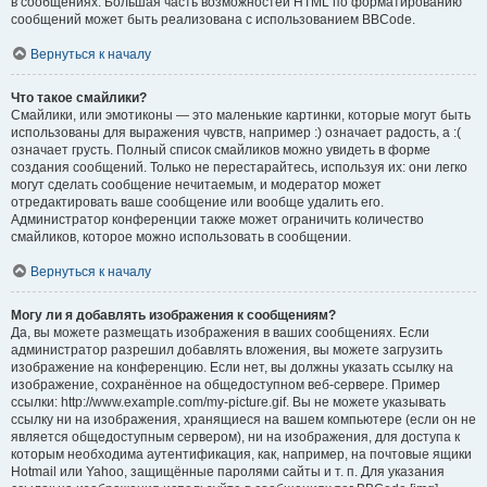
в сообщениях. Большая часть возможностей HTML по форматированию
сообщений может быть реализована с использованием BBCode.
Вернуться к началу
Что такое смайлики?
Смайлики, или эмотиконы — это маленькие картинки, которые могут быть
использованы для выражения чувств, например :) означает радость, а :(
означает грусть. Полный список смайликов можно увидеть в форме
создания сообщений. Только не перестарайтесь, используя их: они легко
могут сделать сообщение нечитаемым, и модератор может
отредактировать ваше сообщение или вообще удалить его.
Администратор конференции также может ограничить количество
смайликов, которое можно использовать в сообщении.
Вернуться к началу
Могу ли я добавлять изображения к сообщениям?
Да, вы можете размещать изображения в ваших сообщениях. Если
администратор разрешил добавлять вложения, вы можете загрузить
изображение на конференцию. Если нет, вы должны указать ссылку на
изображение, сохранённое на общедоступном веб-сервере. Пример
ссылки: http://www.example.com/my-picture.gif. Вы не можете указывать
ссылку ни на изображения, хранящиеся на вашем компьютере (если он не
является общедоступным сервером), ни на изображения, для доступа к
которым необходима аутентификация, как, например, на почтовые ящики
Hotmail или Yahoo, защищённые паролями сайты и т. п. Для указания