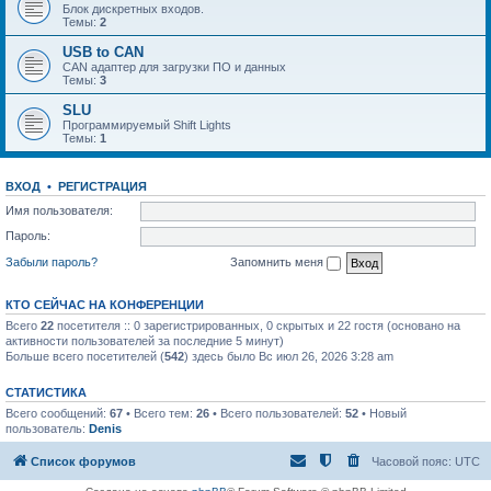
Блок дискретных входов.
Темы:
2
USB to CAN
CAN адаптер для загрузки ПО и данных
Темы:
3
SLU
Программируемый Shift Lights
Темы:
1
ВХОД
•
РЕГИСТРАЦИЯ
Имя пользователя:
Пароль:
Забыли пароль?
Запомнить меня
КТО СЕЙЧАС НА КОНФЕРЕНЦИИ
Всего
22
посетителя :: 0 зарегистрированных, 0 скрытых и 22 гостя (основано на
активности пользователей за последние 5 минут)
Больше всего посетителей (
542
) здесь было Вс июл 26, 2026 3:28 am
СТАТИСТИКА
Всего сообщений:
67
• Всего тем:
26
• Всего пользователей:
52
• Новый
пользователь:
Denis
Список форумов
Часовой пояс:
UTC