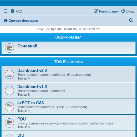
FAQ
Регистрация
Вход
П
Список форумов
о
Текущее время: Чт авг 06, 2026 11:28 am
и
Общий раздел
с
Основной
к
TDG-Electronics
Dashboard v2.0
Электронная панель приборов. (Новая версия)
Темы:
4
Dashboard v1.0
Электронная панель приборов.
Темы:
6
4xEGT to CAN
Контроллер термопар K-type(EGT сенсоров)
Темы:
4
PDU
Блок управления кузовной электрикой (power distribution unit)
Темы:
5
DIU