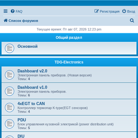
FAQ
Регистрация
Вход
П
Список форумов
о
Текущее время: Пт авг 07, 2026 12:23 pm
и
Общий раздел
с
Основной
к
TDG-Electronics
Dashboard v2.0
Электронная панель приборов. (Новая версия)
Темы:
4
Dashboard v1.0
Электронная панель приборов.
Темы:
6
4xEGT to CAN
Контроллер термопар K-type(EGT сенсоров)
Темы:
4
PDU
Блок управления кузовной электрикой (power distribution unit)
Темы:
5
DIU