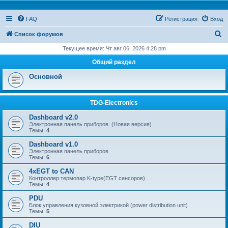
FAQ
Регистрация
Вход
П
Список форумов
о
Текущее время: Чт авг 06, 2026 4:28 pm
и
Общий раздел
с
Основной
к
TDG-Electronics
Dashboard v2.0
Электронная панель приборов. (Новая версия)
Темы:
4
Dashboard v1.0
Электронная панель приборов.
Темы:
6
4xEGT to CAN
Контроллер термопар K-type(EGT сенсоров)
Темы:
4
PDU
Блок управления кузовной электрикой (power distribution unit)
Темы:
5
DIU