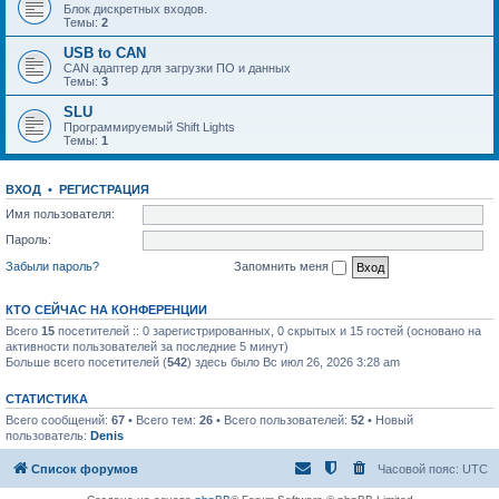
Блок дискретных входов.
Темы:
2
USB to CAN
CAN адаптер для загрузки ПО и данных
Темы:
3
SLU
Программируемый Shift Lights
Темы:
1
ВХОД
•
РЕГИСТРАЦИЯ
Имя пользователя:
Пароль:
Забыли пароль?
Запомнить меня
КТО СЕЙЧАС НА КОНФЕРЕНЦИИ
Всего
15
посетителей :: 0 зарегистрированных, 0 скрытых и 15 гостей (основано на
активности пользователей за последние 5 минут)
Больше всего посетителей (
542
) здесь было Вс июл 26, 2026 3:28 am
СТАТИСТИКА
Всего сообщений:
67
• Всего тем:
26
• Всего пользователей:
52
• Новый
пользователь:
Denis
Список форумов
Часовой пояс:
UTC