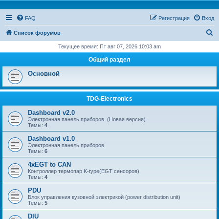
FAQ
Регистрация
Вход
П
Список форумов
о
Текущее время: Пт авг 07, 2026 10:03 am
и
Общий раздел
с
Основной
к
TDG-Electronics
Dashboard v2.0
Электронная панель приборов. (Новая версия)
Темы:
4
Dashboard v1.0
Электронная панель приборов.
Темы:
6
4xEGT to CAN
Контроллер термопар K-type(EGT сенсоров)
Темы:
4
PDU
Блок управления кузовной электрикой (power distribution unit)
Темы:
5
DIU