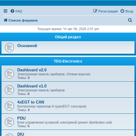
FAQ
Регистрация
Вход
П
Список форумов
о
Текущее время: Чт авг 06, 2026 2:07 pm
и
Общий раздел
с
Основной
к
TDG-Electronics
Dashboard v2.0
Электронная панель приборов. (Новая версия)
Темы:
4
Dashboard v1.0
Электронная панель приборов.
Темы:
6
4xEGT to CAN
Контроллер термопар K-type(EGT сенсоров)
Темы:
4
PDU
Блок управления кузовной электрикой (power distribution unit)
Темы:
5
DIU