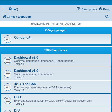
FAQ
Регистрация
Вход
П
Список форумов
о
Текущее время: Чт авг 06, 2026 3:57 am
и
Общий раздел
с
Основной
к
TDG-Electronics
Dashboard v2.0
Электронная панель приборов. (Новая версия)
Темы:
4
Dashboard v1.0
Электронная панель приборов.
Темы:
6
4xEGT to CAN
Контроллер термопар K-type(EGT сенсоров)
Темы:
4
PDU
Блок управления кузовной электрикой (power distribution unit)
Темы:
5
DIU