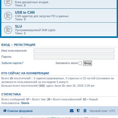
Блок дискретных входов.
Темы:
2
USB to CAN
CAN адаптер для загрузки ПО и данных
Темы:
3
SLU
Программируемый Shift Lights
Темы:
1
ВХОД
•
РЕГИСТРАЦИЯ
Имя пользователя:
Пароль:
Забыли пароль?
Запомнить меня
КТО СЕЙЧАС НА КОНФЕРЕНЦИИ
Всего
15
посетителей :: 0 зарегистрированных, 0 скрытых и 15 гостей (основано на
активности пользователей за последние 5 минут)
Больше всего посетителей (
542
) здесь было Вс июл 26, 2026 3:28 am
СТАТИСТИКА
Всего сообщений:
67
• Всего тем:
26
• Всего пользователей:
52
• Новый
пользователь:
Denis
Список форумов
Часовой пояс:
UTC