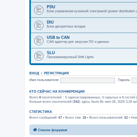
PDU
Блок управления кузовной электрикой (power distribution u
DIU
Блок дискретных входов.
USB to CAN
CAN адаптер для загрузки ПО и данных
SLU
Программируемый Shift Lights
ВХОД
•
РЕГИСТРАЦИЯ
Имя пользователя:
Пароль:
КТО СЕЙЧАС НА КОНФЕРЕНЦИИ
Всего
8
посетителей :: 0 зарегистрированных, 0 скрытых и 8 гостей
Больше всего посетителей (
542
) здесь было Вс июл 26, 2026 3:28 a
СТАТИСТИКА
Всего сообщений:
67
• Всего тем:
26
• Всего пользователей:
52
• Нов
Список форумов