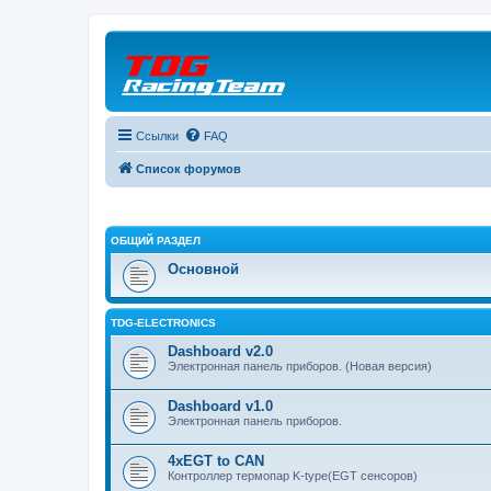
Ссылки
FAQ
Список форумов
ОБЩИЙ РАЗДЕЛ
Основной
TDG-ELECTRONICS
Dashboard v2.0
Электронная панель приборов. (Новая версия)
Dashboard v1.0
Электронная панель приборов.
4xEGT to CAN
Контроллер термопар K-type(EGT сенсоров)