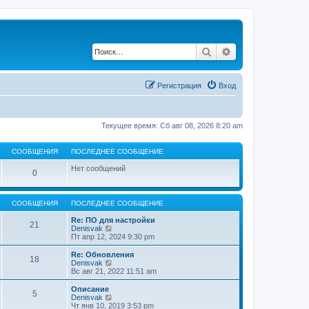
Поиск
Расширенный по
Регистрация
Вход
Текущее время: Сб авг 08, 2026 8:20 am
СООБЩЕНИЯ
ПОСЛЕДНЕЕ СООБЩЕНИЕ
Нет сообщений
0
СООБЩЕНИЯ
ПОСЛЕДНЕЕ СООБЩЕНИЕ
Re: ПО для настройки
21
П
Denisvak
е
Пт апр 12, 2024 9:30 pm
р
е
Re: Обновления
18
й
П
Denisvak
т
е
Вс авг 21, 2022 11:51 am
и
р
к
е
Описание
5
п
й
П
Denisvak
о
т
е
Чт янв 10, 2019 3:53 pm