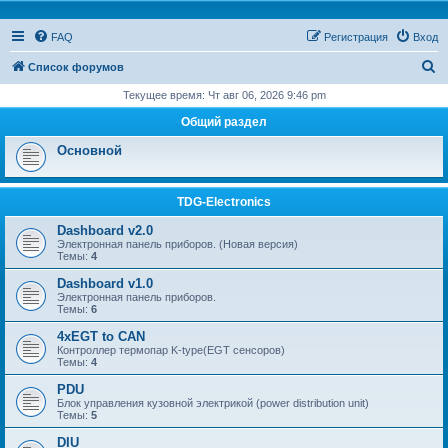
FAQ
Регистрация
Вход
П
Список форумов
о
Текущее время: Чт авг 06, 2026 9:46 pm
и
Общий раздел
с
Основной
к
TDG-Electronics
Dashboard v2.0
Электронная панель приборов. (Новая версия)
Темы:
4
Dashboard v1.0
Электронная панель приборов.
Темы:
6
4xEGT to CAN
Контроллер термопар K-type(EGT сенсоров)
Темы:
4
PDU
Блок управления кузовной электрикой (power distribution unit)
Темы:
5
DIU