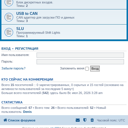
Блок дискретных входов.
Темы:
2
USB to CAN
CAN адаптер для загрузки ПО и данных
Темы:
3
SLU
Программируемый Shift Lights
Темы:
1
ВХОД
•
РЕГИСТРАЦИЯ
Имя пользователя:
Пароль:
Забыли пароль?
Запомнить меня
КТО СЕЙЧАС НА КОНФЕРЕНЦИИ
Всего
15
посетителей :: 0 зарегистрированных, 0 скрытых и 15 гостей (основано на
активности пользователей за последние 5 минут)
Больше всего посетителей (
542
) здесь было Вс июл 26, 2026 3:28 am
СТАТИСТИКА
Всего сообщений:
67
• Всего тем:
26
• Всего пользователей:
52
• Новый
пользователь:
Denis
Список форумов
Часовой пояс:
UTC