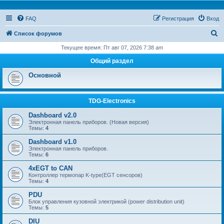
FAQ
Регистрация
Вход
П
Список форумов
о
Текущее время: Пт авг 07, 2026 7:38 am
и
Общий раздел
с
Основной
к
TDG-Electronics
Dashboard v2.0
Электронная панель приборов. (Новая версия)
Темы:
4
Dashboard v1.0
Электронная панель приборов.
Темы:
6
4xEGT to CAN
Контроллер термопар K-type(EGT сенсоров)
Темы:
4
PDU
Блок управления кузовной электрикой (power distribution unit)
Темы:
5
DIU