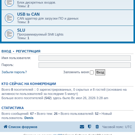
Блок дискретных входов.
Темы:
2
USB to CAN
CAN адаптер для загрузки ПО и данных
Темы:
3
SLU
Программируемый Shift Lights
Темы:
1
ВХОД
•
РЕГИСТРАЦИЯ
Имя пользователя:
Пароль:
Забыли пароль?
Запомнить меня
КТО СЕЙЧАС НА КОНФЕРЕНЦИИ
Всего
8
посетителей :: 0 зарегистрированных, 0 скрытых и 8 гостей (основано на
активности пользователей за последние 5 минут)
Больше всего посетителей (
542
) здесь было Вс июл 26, 2026 3:28 am
СТАТИСТИКА
Всего сообщений:
67
• Всего тем:
26
• Всего пользователей:
52
• Новый
пользователь:
Denis
Список форумов
Часовой пояс:
UTC