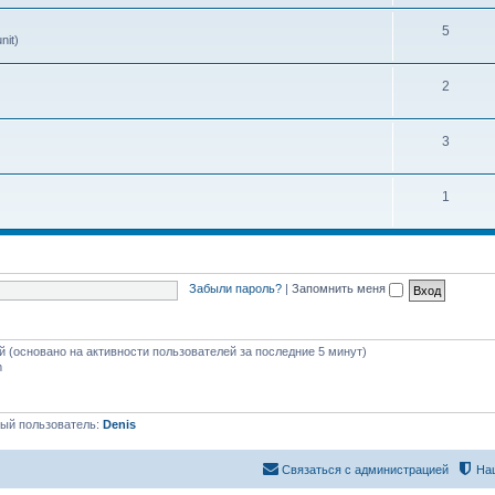
5
nit)
2
3
1
Забыли пароль?
|
Запомнить меня
ей (основано на активности пользователей за последние 5 минут)
m
ый пользователь:
Denis
Связаться с администрацией
На