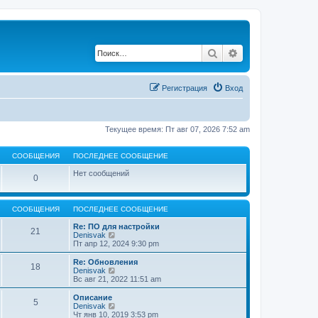
Поиск
Расширенный по
Регистрация
Вход
Текущее время: Пт авг 07, 2026 7:52 am
СООБЩЕНИЯ
ПОСЛЕДНЕЕ СООБЩЕНИЕ
Нет сообщений
0
СООБЩЕНИЯ
ПОСЛЕДНЕЕ СООБЩЕНИЕ
Re: ПО для настройки
21
П
Denisvak
е
Пт апр 12, 2024 9:30 pm
р
е
Re: Обновления
18
й
П
Denisvak
т
е
Вс авг 21, 2022 11:51 am
и
р
к
е
Описание
5
п
й
П
Denisvak
о
т
е
Чт янв 10, 2019 3:53 pm