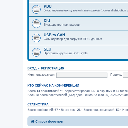
PDU
Блок управления кузовной электрикой (power distribution u
DIU
Блок дискретных входов.
USB to CAN
CAN адаптер для загрузки ПО и данных
SLU
Программируемый Shift Lights
ВХОД
•
РЕГИСТРАЦИЯ
Имя пользователя:
Пароль:
КТО СЕЙЧАС НА КОНФЕРЕНЦИИ
Всего
14
посетителей :: 0 зарегистрированных, 0 скрытых и 14 гост
Больше всего посетителей (
542
) здесь было Вс июл 26, 2026 3:28 a
СТАТИСТИКА
Всего сообщений:
67
• Всего тем:
26
• Всего пользователей:
52
• Нов
Список форумов