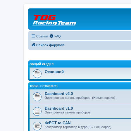
Ссылки
FAQ
Список форумов
ОБЩИЙ РАЗДЕЛ
Основной
TDG-ELECTRONICS
Dashboard v2.0
Электронная панель приборов. (Новая версия)
Dashboard v1.0
Электронная панель приборов.
4xEGT to CAN
Контроллер термопар K-type(EGT сенсоров)