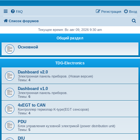
FAQ
Регистрация
Вход
П
Список форумов
о
Текущее время: Вс авг 09, 2026 9:30 am
и
Общий раздел
с
Основной
к
TDG-Electronics
Dashboard v2.0
Электронная панель приборов. (Новая версия)
Темы:
4
Dashboard v1.0
Электронная панель приборов.
Темы:
6
4xEGT to CAN
Контроллер термопар K-type(EGT сенсоров)
Темы:
4
PDU
Блок управления кузовной электрикой (power distribution unit)
Темы:
5
DIU