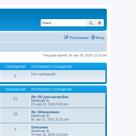
Поиск
Расширенный по
Регистрация
Вход
Текущее время: Вс авг 09, 2026 12:10 pm
СООБЩЕНИЯ
ПОСЛЕДНЕЕ СООБЩЕНИЕ
Нет сообщений
0
СООБЩЕНИЯ
ПОСЛЕДНЕЕ СООБЩЕНИЕ
Re: ПО для настройки
21
П
Denisvak
е
Пт апр 12, 2024 9:30 pm
р
е
Re: Обновления
18
й
П
Denisvak
т
е
Вс авг 21, 2022 11:51 am
и
р
к
е
Описание
5
п
й
П
Denisvak
о
т
е
Чт янв 10, 2019 3:53 pm