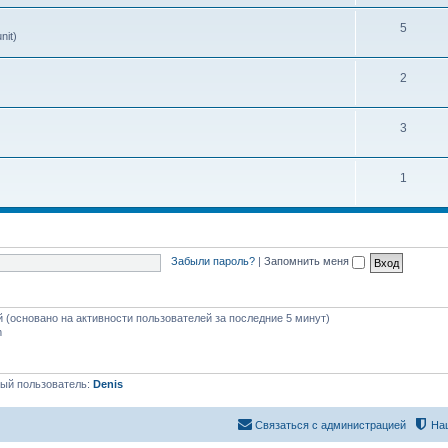
5
nit)
2
3
1
Забыли пароль?
|
Запомнить меня
й (основано на активности пользователей за последние 5 минут)
m
ый пользователь:
Denis
Связаться с администрацией
На