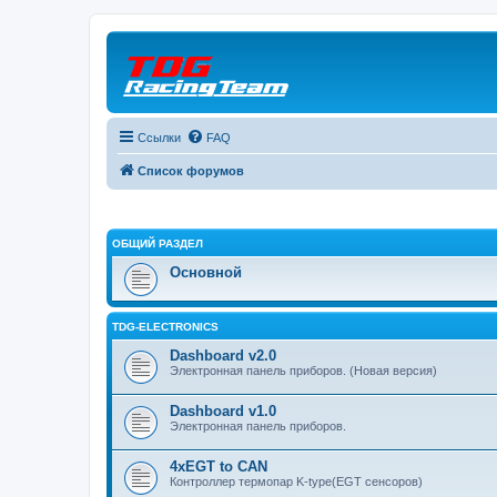
Ссылки
FAQ
Список форумов
ОБЩИЙ РАЗДЕЛ
Основной
TDG-ELECTRONICS
Dashboard v2.0
Электронная панель приборов. (Новая версия)
Dashboard v1.0
Электронная панель приборов.
4xEGT to CAN
Контроллер термопар K-type(EGT сенсоров)