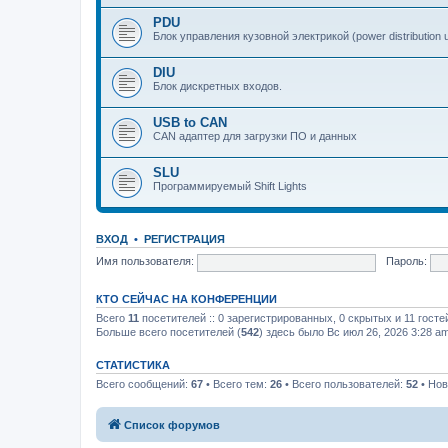
PDU
Блок управления кузовной электрикой (power distribution u
DIU
Блок дискретных входов.
USB to CAN
CAN адаптер для загрузки ПО и данных
SLU
Программируемый Shift Lights
ВХОД
•
РЕГИСТРАЦИЯ
Имя пользователя:
Пароль:
КТО СЕЙЧАС НА КОНФЕРЕНЦИИ
Всего
11
посетителей :: 0 зарегистрированных, 0 скрытых и 11 госте
Больше всего посетителей (
542
) здесь было Вс июл 26, 2026 3:28 a
СТАТИСТИКА
Всего сообщений:
67
• Всего тем:
26
• Всего пользователей:
52
• Нов
Список форумов