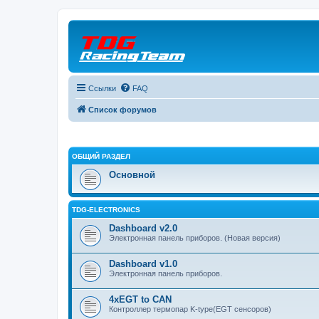
Ссылки
FAQ
Список форумов
ОБЩИЙ РАЗДЕЛ
Основной
TDG-ELECTRONICS
Dashboard v2.0
Электронная панель приборов. (Новая версия)
Dashboard v1.0
Электронная панель приборов.
4xEGT to CAN
Контроллер термопар K-type(EGT сенсоров)