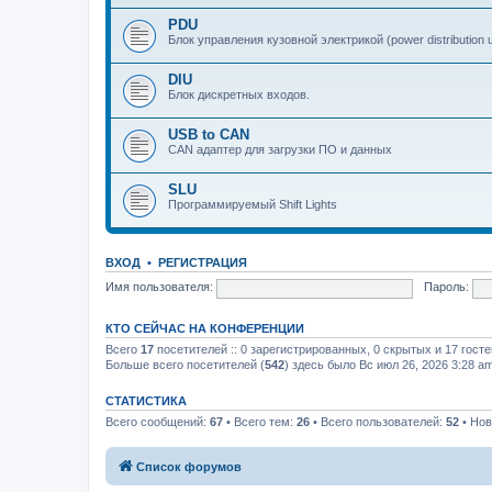
PDU
Блок управления кузовной электрикой (power distribution u
DIU
Блок дискретных входов.
USB to CAN
CAN адаптер для загрузки ПО и данных
SLU
Программируемый Shift Lights
ВХОД
•
РЕГИСТРАЦИЯ
Имя пользователя:
Пароль:
КТО СЕЙЧАС НА КОНФЕРЕНЦИИ
Всего
17
посетителей :: 0 зарегистрированных, 0 скрытых и 17 гост
Больше всего посетителей (
542
) здесь было Вс июл 26, 2026 3:28 a
СТАТИСТИКА
Всего сообщений:
67
• Всего тем:
26
• Всего пользователей:
52
• Нов
Список форумов