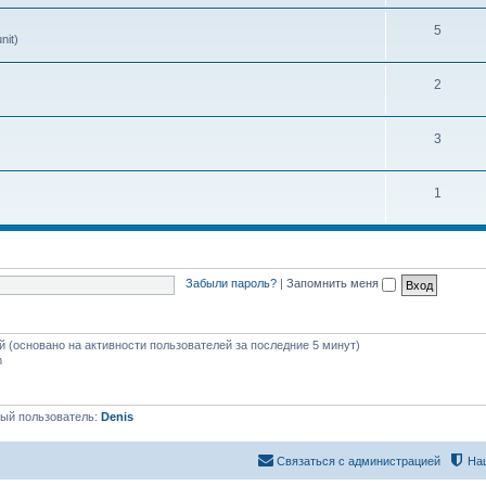
5
nit)
2
3
1
Забыли пароль?
|
Запомнить меня
ей (основано на активности пользователей за последние 5 минут)
m
ый пользователь:
Denis
Связаться с администрацией
На