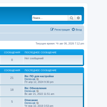
Поиск
Расширенный по
Регистрация
Вход
Текущее время: Чт авг 06, 2026 7:12 pm
СООБЩЕНИЯ
ПОСЛЕДНЕЕ СООБЩЕНИЕ
Нет сообщений
0
СООБЩЕНИЯ
ПОСЛЕДНЕЕ СООБЩЕНИЕ
Re: ПО для настройки
21
П
Denisvak
е
Пт апр 12, 2024 9:30 pm
р
е
Re: Обновления
18
й
П
Denisvak
т
е
Вс авг 21, 2022 11:51 am
и
р
к
е
Описание
5
п
й
П
Denisvak
о
т
е
Чт янв 10, 2019 3:53 pm