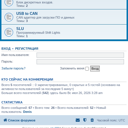
Блок дискретных входов.
Темы:
2
USB to CAN
CAN адаптер для загрузки ПО и данных
Темы:
3
SLU
Программируемый Shift Lights
Темы:
1
ВХОД
•
РЕГИСТРАЦИЯ
Имя пользователя:
Пароль:
Забыли пароль?
Запомнить меня
КТО СЕЙЧАС НА КОНФЕРЕНЦИИ
Всего
5
посетителей :: 0 зарегистрированных, 0 скрытых и 5 гостей (основано на
активности пользователей за последние 5 минут)
Больше всего посетителей (
542
) здесь было Вс июл 26, 2026 3:28 am
СТАТИСТИКА
Всего сообщений:
67
• Всего тем:
26
• Всего пользователей:
52
• Новый
пользователь:
Denis
Список форумов
Часовой пояс:
UTC