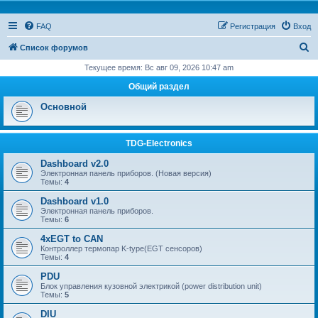
FAQ
Регистрация
Вход
П
Список форумов
о
Текущее время: Вс авг 09, 2026 10:47 am
и
Общий раздел
с
Основной
к
TDG-Electronics
Dashboard v2.0
Электронная панель приборов. (Новая версия)
Темы:
4
Dashboard v1.0
Электронная панель приборов.
Темы:
6
4xEGT to CAN
Контроллер термопар K-type(EGT сенсоров)
Темы:
4
PDU
Блок управления кузовной электрикой (power distribution unit)
Темы:
5
DIU