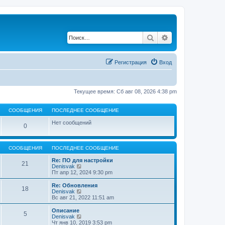
Поиск
Расширенный по
Регистрация
Вход
Текущее время: Сб авг 08, 2026 4:38 pm
СООБЩЕНИЯ
ПОСЛЕДНЕЕ СООБЩЕНИЕ
Нет сообщений
0
СООБЩЕНИЯ
ПОСЛЕДНЕЕ СООБЩЕНИЕ
Re: ПО для настройки
21
П
Denisvak
е
Пт апр 12, 2024 9:30 pm
р
е
Re: Обновления
18
й
П
Denisvak
т
е
Вс авг 21, 2022 11:51 am
и
р
к
е
Описание
5
п
й
П
Denisvak
о
т
е
Чт янв 10, 2019 3:53 pm