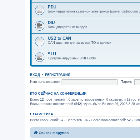
PDU
Блок управления кузовной электрикой (power distribution u
DIU
Блок дискретных входов.
USB to CAN
CAN адаптер для загрузки ПО и данных
SLU
Программируемый Shift Lights
ВХОД
•
РЕГИСТРАЦИЯ
Имя пользователя:
Пароль:
КТО СЕЙЧАС НА КОНФЕРЕНЦИИ
Всего
12
посетителей :: 0 зарегистрированных, 0 скрытых и 12 гост
Больше всего посетителей (
542
) здесь было Вс июл 26, 2026 3:28 a
СТАТИСТИКА
Всего сообщений:
67
• Всего тем:
26
• Всего пользователей:
52
• Нов
Список форумов