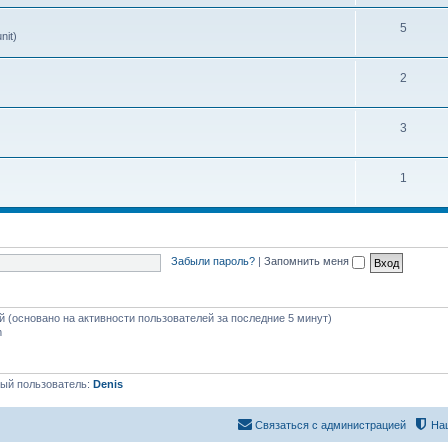
5
nit)
2
3
1
Забыли пароль?
|
Запомнить меня
ей (основано на активности пользователей за последние 5 минут)
m
ый пользователь:
Denis
Связаться с администрацией
На