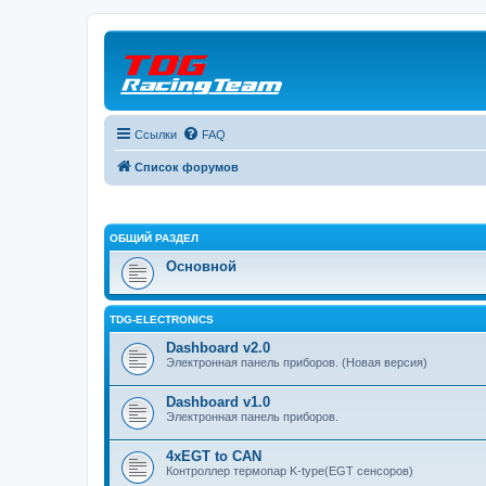
Ссылки
FAQ
Список форумов
ОБЩИЙ РАЗДЕЛ
Основной
TDG-ELECTRONICS
Dashboard v2.0
Электронная панель приборов. (Новая версия)
Dashboard v1.0
Электронная панель приборов.
4xEGT to CAN
Контроллер термопар K-type(EGT сенсоров)