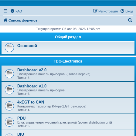
FAQ
Регистрация
Вход
П
Список форумов
о
Текущее время: Сб авг 08, 2026 12:05 pm
и
Общий раздел
с
Основной
к
TDG-Electronics
Dashboard v2.0
Электронная панель приборов. (Новая версия)
Темы:
4
Dashboard v1.0
Электронная панель приборов.
Темы:
6
4xEGT to CAN
Контроллер термопар K-type(EGT сенсоров)
Темы:
4
PDU
Блок управления кузовной электрикой (power distribution unit)
Темы:
5
DIU