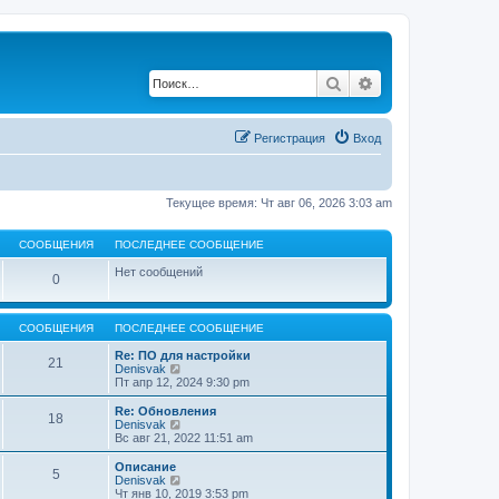
Поиск
Расширенный по
Регистрация
Вход
Текущее время: Чт авг 06, 2026 3:03 am
СООБЩЕНИЯ
ПОСЛЕДНЕЕ СООБЩЕНИЕ
Нет сообщений
0
СООБЩЕНИЯ
ПОСЛЕДНЕЕ СООБЩЕНИЕ
Re: ПО для настройки
21
П
Denisvak
е
Пт апр 12, 2024 9:30 pm
р
е
Re: Обновления
18
й
П
Denisvak
т
е
Вс авг 21, 2022 11:51 am
и
р
к
е
Описание
5
п
й
П
Denisvak
о
т
е
Чт янв 10, 2019 3:53 pm