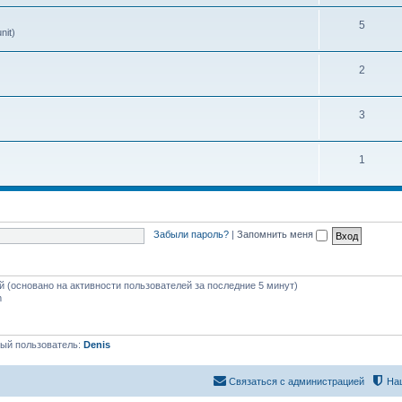
5
nit)
2
3
1
Забыли пароль?
|
Запомнить меня
ей (основано на активности пользователей за последние 5 минут)
m
ый пользователь:
Denis
Связаться с администрацией
На