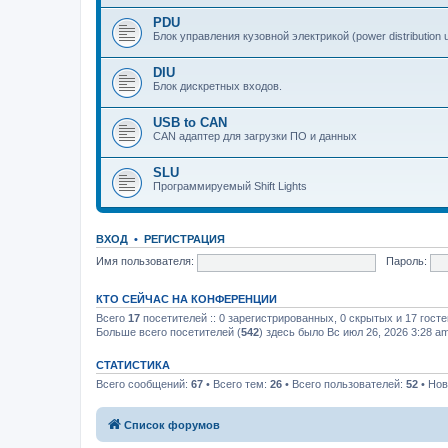
PDU
Блок управления кузовной электрикой (power distribution u
DIU
Блок дискретных входов.
USB to CAN
CAN адаптер для загрузки ПО и данных
SLU
Программируемый Shift Lights
ВХОД
•
РЕГИСТРАЦИЯ
Имя пользователя:
Пароль:
КТО СЕЙЧАС НА КОНФЕРЕНЦИИ
Всего
17
посетителей :: 0 зарегистрированных, 0 скрытых и 17 гост
Больше всего посетителей (
542
) здесь было Вс июл 26, 2026 3:28 a
СТАТИСТИКА
Всего сообщений:
67
• Всего тем:
26
• Всего пользователей:
52
• Нов
Список форумов