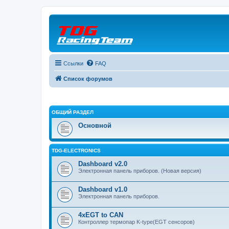
Ссылки
FAQ
Список форумов
ОБЩИЙ РАЗДЕЛ
Основной
TDG-ELECTRONICS
Dashboard v2.0
Электронная панель приборов. (Новая версия)
Dashboard v1.0
Электронная панель приборов.
4xEGT to CAN
Контроллер термопар K-type(EGT сенсоров)