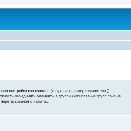
ана настройка кан каналов.(тянуто как пример экумастера:))
жность объединять элементы в группы.(копирование групп пока не
перетаскивания с нажати...