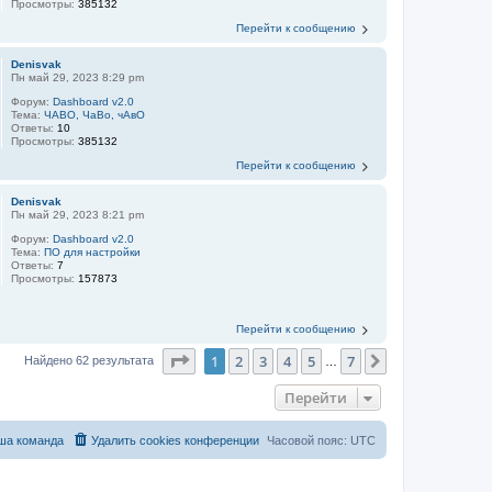
Просмотры:
385132
Перейти к сообщению
Denisvak
Пн май 29, 2023 8:29 pm
Форум:
Dashboard v2.0
Тема:
ЧАВО, ЧаВо, чАвО
Ответы:
10
Просмотры:
385132
Перейти к сообщению
Denisvak
Пн май 29, 2023 8:21 pm
Форум:
Dashboard v2.0
Тема:
ПО для настройки
Ответы:
7
Просмотры:
157873
Перейти к сообщению
Страница
1
из
7
1
2
3
4
5
7
След.
Найдено 62 результата
…
Перейти
ша команда
Удалить cookies конференции
Часовой пояс:
UTC