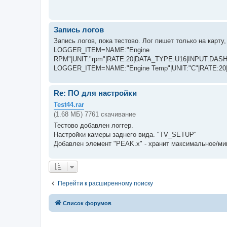
Запись логов
Запись логов, пока тестово. Лог пишет только на кар
LOGGER_ITEM=NAME:"Engine
RPM"|UNIT:"rpm"|RATE:20|DATA_TYPE:U16|INPUT:DASH
LOGGER_ITEM=NAME:"Engine Temp"|UNIT:"C"|RATE:20
Re: ПО для настройки
Test44.rar
(1.68 МБ) 7761 скачивание
Тестово добавлен логгер.
Настройки камеры заднего вида. "TV_SETUP"
Добавлен элемент "PEAK.x" - хранит максимальное/ми
Перейти к расширенному поиску
Список форумов