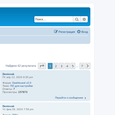
Поиск
Расширенный по
Регистрация
Вход
Страница
1
из
7
1
2
3
4
5
7
След.
Найдено 62 результата
…
Denisvak
Пт апр 12, 2024 9:30 pm
Форум:
Dashboard v2.0
Тема:
ПО для настройки
Ответы:
7
Просмотры:
157873
Перейти к сообщению
Denisvak
Чт фев 29, 2024 7:59 pm
Форум:
PDU