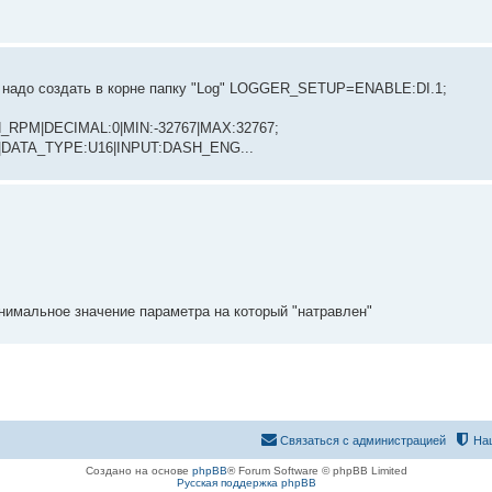
ту, надо создать в корне папку "Log" LOGGER_SETUP=ENABLE:DI.1;
_RPM|DECIMAL:0|MIN:-32767|MAX:32767;
|DATA_TYPE:U16|INPUT:DASH_ENG...
нимальное значение параметра на который "натравлен"
Связаться с администрацией
На
Создано на основе
phpBB
® Forum Software © phpBB Limited
Русская поддержка phpBB