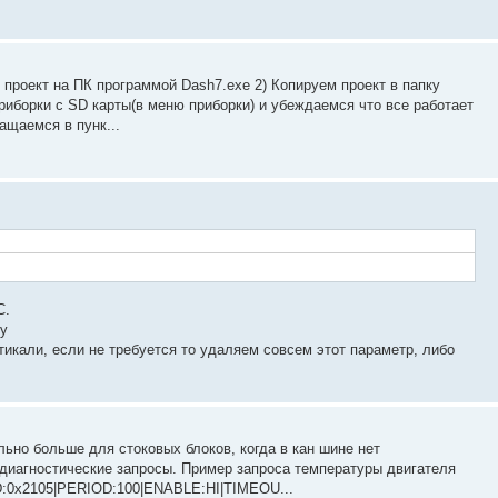
 проект на ПК программой Dash7.exe 2) Копируем проект в папку
приборки с SD карты(в меню приборки) и убеждаемся что все работает
ращаемся в пунк...
C.
ру
тикали, если не требуется то удаляем совсем этот параметр, либо
но больше для стоковых блоков, когда в кан шине нет
 диагностические запросы. Пример запроса температуры двигателя
:0x2105|PERIOD:100|ENABLE:HI|TIMEOU...