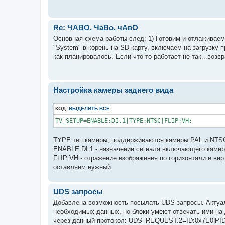
Re: ЧАВО, ЧаВо, чАвО
Основная схема работы след: 1) Готовим и отлаживаем
"System" в корень на SD карту, включаем на загрузку 
как планировалось. Если что-то работает не так...возв
Настройка камеры заднего вида
КОД:
ВЫДЕЛИТЬ ВСЁ
TV_SETUP=ENABLE:DI.1|TYPE:NTSC|FLIP:VH;
TYPE тип камеры, поддерживаются камеры PAL и NTS
ENABLE:DI.1 - назначение сигнала включающего каме
FLIP:VH - отражение изображения по горизонтали и вер
оставляем нужный.
UDS запросы
Добавлена возможность посылать UDS запросы. Актуаль
необходимых данных, но блоки умеют отвечать ими на
через данный протокол: UDS_REQUEST.2=ID:0x7E0|PID