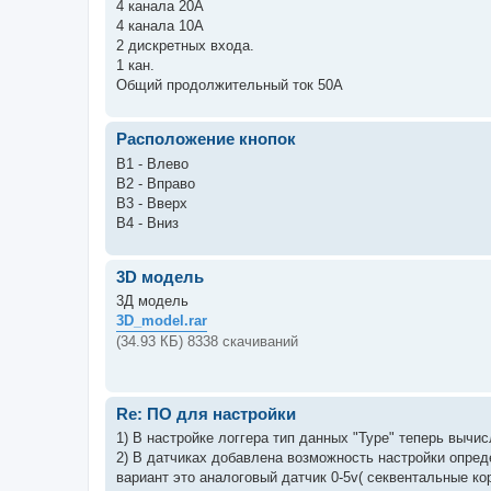
4 канала 20А
4 канала 10А
2 дискретных входа.
1 кан.
Общий продолжительный ток 50А
Расположение кнопок
B1 - Влево
B2 - Вправо
B3 - Вверх
B4 - Вниз
3D модель
3Д модель
3D_model.rar
(34.93 КБ) 8338 скачиваний
Re: ПО для настройки
1) В настройке логгера тип данных "Type" теперь выч
2) В датчиках добавлена возможность настройки опред
вариант это аналоговый датчик 0-5v( секвентальные кор