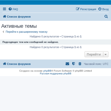
FAQ
Регистрация
Вход
П
Список форумов
о
Активные темы
и
Перейти к расширенному поиску
с
Найдено 0 результатов • Страница
1
из
1
к
Подходящих тем или сообщений не найдено.
Найдено 0 результатов • Страница
1
из
1
Перейти
Список форумов
Часовой пояс:
UTC
Создано на основе
phpBB
® Forum Software © phpBB Limited
Русская поддержка phpBB