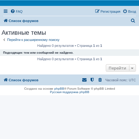
FAQ
Регистрация
Вход
П
Список форумов
о
Активные темы
и
Перейти к расширенному поиску
с
Найдено 0 результатов • Страница
1
из
1
к
Подходящих тем или сообщений не найдено.
Найдено 0 результатов • Страница
1
из
1
Перейти
Список форумов
Часовой пояс:
UTC
Создано на основе
phpBB
® Forum Software © phpBB Limited
Русская поддержка phpBB