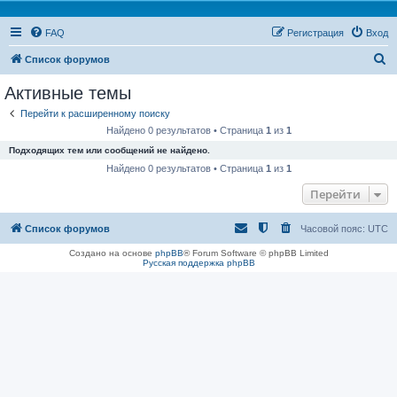
FAQ
Регистрация
Вход
П
Список форумов
о
Активные темы
и
Перейти к расширенному поиску
с
Найдено 0 результатов • Страница
1
из
1
к
Подходящих тем или сообщений не найдено.
Найдено 0 результатов • Страница
1
из
1
Перейти
Список форумов
Часовой пояс:
UTC
Создано на основе
phpBB
® Forum Software © phpBB Limited
Русская поддержка phpBB