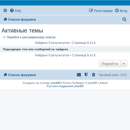
FAQ
Регистрация
Вход
П
Список форумов
о
Активные темы
и
Перейти к расширенному поиску
с
Найдено 0 результатов • Страница
1
из
1
к
Подходящих тем или сообщений не найдено.
Найдено 0 результатов • Страница
1
из
1
Перейти
Список форумов
Часовой пояс:
UTC
Создано на основе
phpBB
® Forum Software © phpBB Limited
Русская поддержка phpBB