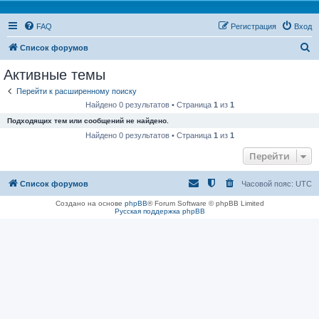
FAQ
Регистрация
Вход
П
Список форумов
о
Активные темы
и
Перейти к расширенному поиску
с
Найдено 0 результатов • Страница
1
из
1
к
Подходящих тем или сообщений не найдено.
Найдено 0 результатов • Страница
1
из
1
Перейти
Список форумов
Часовой пояс:
UTC
Создано на основе
phpBB
® Forum Software © phpBB Limited
Русская поддержка phpBB