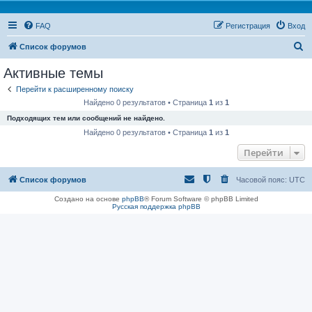
FAQ
Регистрация
Вход
П
Список форумов
о
Активные темы
и
Перейти к расширенному поиску
с
Найдено 0 результатов • Страница
1
из
1
к
Подходящих тем или сообщений не найдено.
Найдено 0 результатов • Страница
1
из
1
Перейти
Список форумов
Часовой пояс:
UTC
Создано на основе
phpBB
® Forum Software © phpBB Limited
Русская поддержка phpBB