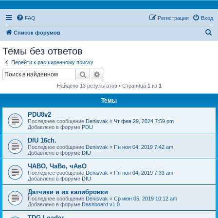
FAQ
Регистрация
Вход
П
Список форумов
о
Темы без ответов
и
Перейти к расширенному поиску
с
Поиск
Расширенный поиск
к
Найдено 13 результатов • Страница
1
из
1
Темы
PDU8v2
Последнее сообщение
Denisvak
«
Чт фев 29, 2024 7:59 pm
Добавлено в форуме
PDU
DIU 16ch.
Последнее сообщение
Denisvak
«
Пн ноя 04, 2019 7:42 am
Добавлено в форуме
DIU
ЧАВО, ЧаВо, чАвО
Последнее сообщение
Denisvak
«
Пн ноя 04, 2019 7:33 am
Добавлено в форуме
DIU
Датчики и их калибровки
Последнее сообщение
Denisvak
«
Ср июн 05, 2019 10:12 am
Добавлено в форуме
Dashboard v1.0
TDG Loader