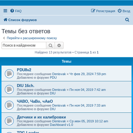
FAQ
Регистрация
Вход
П
Список форумов
о
Темы без ответов
и
Перейти к расширенному поиску
с
Поиск
Расширенный поиск
к
Найдено 13 результатов • Страница
1
из
1
Темы
PDU8v2
Последнее сообщение
Denisvak
«
Чт фев 29, 2024 7:59 pm
Добавлено в форуме
PDU
DIU 16ch.
Последнее сообщение
Denisvak
«
Пн ноя 04, 2019 7:42 am
Добавлено в форуме
DIU
ЧАВО, ЧаВо, чАвО
Последнее сообщение
Denisvak
«
Пн ноя 04, 2019 7:33 am
Добавлено в форуме
DIU
Датчики и их калибровки
Последнее сообщение
Denisvak
«
Ср июн 05, 2019 10:12 am
Добавлено в форуме
Dashboard v1.0
TDG Loader