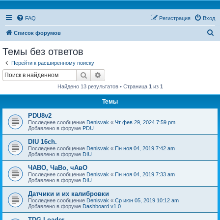
FAQ
Регистрация
Вход
П
Список форумов
о
Темы без ответов
и
Перейти к расширенному поиску
с
Поиск
Расширенный поиск
к
Найдено 13 результатов • Страница
1
из
1
Темы
PDU8v2
Последнее сообщение
Denisvak
«
Чт фев 29, 2024 7:59 pm
Добавлено в форуме
PDU
DIU 16ch.
Последнее сообщение
Denisvak
«
Пн ноя 04, 2019 7:42 am
Добавлено в форуме
DIU
ЧАВО, ЧаВо, чАвО
Последнее сообщение
Denisvak
«
Пн ноя 04, 2019 7:33 am
Добавлено в форуме
DIU
Датчики и их калибровки
Последнее сообщение
Denisvak
«
Ср июн 05, 2019 10:12 am
Добавлено в форуме
Dashboard v1.0
TDG Loader