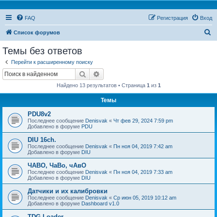
FAQ
Регистрация
Вход
П
Список форумов
о
Темы без ответов
и
Перейти к расширенному поиску
с
Поиск
Расширенный поиск
к
Найдено 13 результатов • Страница
1
из
1
Темы
PDU8v2
Последнее сообщение
Denisvak
«
Чт фев 29, 2024 7:59 pm
Добавлено в форуме
PDU
DIU 16ch.
Последнее сообщение
Denisvak
«
Пн ноя 04, 2019 7:42 am
Добавлено в форуме
DIU
ЧАВО, ЧаВо, чАвО
Последнее сообщение
Denisvak
«
Пн ноя 04, 2019 7:33 am
Добавлено в форуме
DIU
Датчики и их калибровки
Последнее сообщение
Denisvak
«
Ср июн 05, 2019 10:12 am
Добавлено в форуме
Dashboard v1.0
TDG Loader