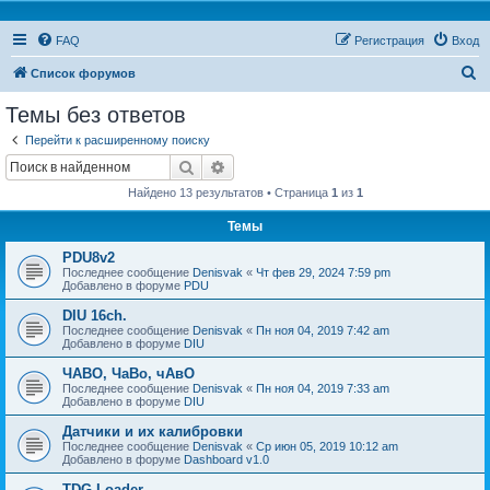
FAQ
Регистрация
Вход
П
Список форумов
о
Темы без ответов
и
Перейти к расширенному поиску
с
Поиск
Расширенный поиск
к
Найдено 13 результатов • Страница
1
из
1
Темы
PDU8v2
Последнее сообщение
Denisvak
«
Чт фев 29, 2024 7:59 pm
Добавлено в форуме
PDU
DIU 16ch.
Последнее сообщение
Denisvak
«
Пн ноя 04, 2019 7:42 am
Добавлено в форуме
DIU
ЧАВО, ЧаВо, чАвО
Последнее сообщение
Denisvak
«
Пн ноя 04, 2019 7:33 am
Добавлено в форуме
DIU
Датчики и их калибровки
Последнее сообщение
Denisvak
«
Ср июн 05, 2019 10:12 am
Добавлено в форуме
Dashboard v1.0
TDG Loader