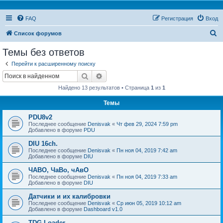
FAQ
Регистрация
Вход
П
Список форумов
о
Темы без ответов
и
Перейти к расширенному поиску
с
Поиск
Расширенный поиск
к
Найдено 13 результатов • Страница
1
из
1
Темы
PDU8v2
Последнее сообщение
Denisvak
«
Чт фев 29, 2024 7:59 pm
Добавлено в форуме
PDU
DIU 16ch.
Последнее сообщение
Denisvak
«
Пн ноя 04, 2019 7:42 am
Добавлено в форуме
DIU
ЧАВО, ЧаВо, чАвО
Последнее сообщение
Denisvak
«
Пн ноя 04, 2019 7:33 am
Добавлено в форуме
DIU
Датчики и их калибровки
Последнее сообщение
Denisvak
«
Ср июн 05, 2019 10:12 am
Добавлено в форуме
Dashboard v1.0
TDG Loader