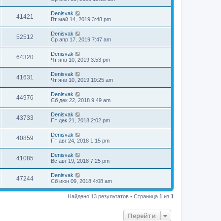
Denisvak
41421
Вт май 14, 2019 3:48 pm
Denisvak
52512
Ср апр 17, 2019 7:47 am
Denisvak
64320
Чт янв 10, 2019 3:53 pm
Denisvak
41631
Чт янв 10, 2019 10:25 am
Denisvak
44976
Сб дек 22, 2018 9:49 am
Denisvak
43733
Пт дек 21, 2018 2:02 pm
Denisvak
40859
Пт авг 24, 2018 1:15 pm
Denisvak
41085
Вс авг 19, 2018 7:25 pm
Denisvak
47244
Сб июн 09, 2018 4:08 am
Найдено 13 результатов • Страница
1
из
1
Перейти