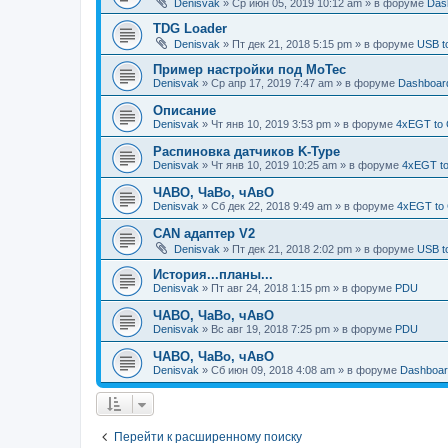
Denisvak
» Ср июн 05, 2019 10:12 am » в форуме
Das
TDG Loader
Denisvak
» Пт дек 21, 2018 5:15 pm » в форуме
USB t
Пример настройки под MoTec
Denisvak
» Ср апр 17, 2019 7:47 am » в форуме
Dashboar
Описание
Denisvak
» Чт янв 10, 2019 3:53 pm » в форуме
4xEGT to
Распиновка датчиков K-Type
Denisvak
» Чт янв 10, 2019 10:25 am » в форуме
4xEGT t
ЧАВО, ЧаВо, чАвО
Denisvak
» Сб дек 22, 2018 9:49 am » в форуме
4xEGT to
CAN адаптер V2
Denisvak
» Пт дек 21, 2018 2:02 pm » в форуме
USB t
История...планы...
Denisvak
» Пт авг 24, 2018 1:15 pm » в форуме
PDU
ЧАВО, ЧаВо, чАвО
Denisvak
» Вс авг 19, 2018 7:25 pm » в форуме
PDU
ЧАВО, ЧаВо, чАвО
Denisvak
» Сб июн 09, 2018 4:08 am » в форуме
Dashboar
Перейти к расширенному поиску