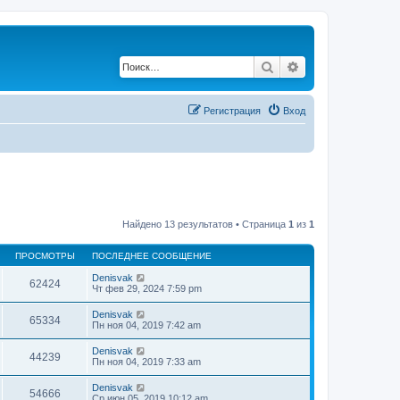
Поиск
Расширенный по
Регистрация
Вход
Найдено 13 результатов • Страница
1
из
1
ПРОСМОТРЫ
ПОСЛЕДНЕЕ СООБЩЕНИЕ
Denisvak
62424
Чт фев 29, 2024 7:59 pm
Denisvak
65334
Пн ноя 04, 2019 7:42 am
Denisvak
44239
Пн ноя 04, 2019 7:33 am
Denisvak
54666
Ср июн 05, 2019 10:12 am