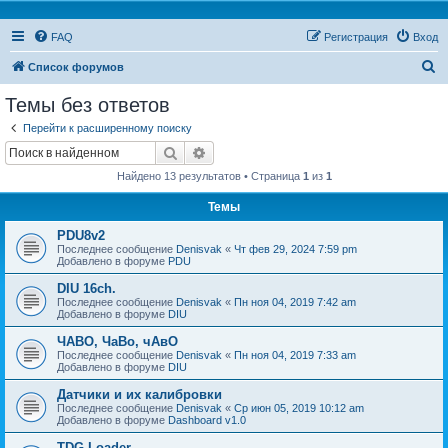
FAQ
Регистрация
Вход
П
Список форумов
о
Темы без ответов
и
Перейти к расширенному поиску
с
Поиск
Расширенный поиск
к
Найдено 13 результатов • Страница
1
из
1
Темы
PDU8v2
Последнее сообщение
Denisvak
«
Чт фев 29, 2024 7:59 pm
Добавлено в форуме
PDU
DIU 16ch.
Последнее сообщение
Denisvak
«
Пн ноя 04, 2019 7:42 am
Добавлено в форуме
DIU
ЧАВО, ЧаВо, чАвО
Последнее сообщение
Denisvak
«
Пн ноя 04, 2019 7:33 am
Добавлено в форуме
DIU
Датчики и их калибровки
Последнее сообщение
Denisvak
«
Ср июн 05, 2019 10:12 am
Добавлено в форуме
Dashboard v1.0
TDG Loader