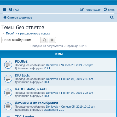
FAQ
Регистрация
Вход
П
Список форумов
о
Темы без ответов
и
Перейти к расширенному поиску
с
Поиск
Расширенный поиск
к
Найдено 13 результатов • Страница
1
из
1
Темы
PDU8v2
Последнее сообщение
Denisvak
«
Чт фев 29, 2024 7:59 pm
Добавлено в форуме
PDU
DIU 16ch.
Последнее сообщение
Denisvak
«
Пн ноя 04, 2019 7:42 am
Добавлено в форуме
DIU
ЧАВО, ЧаВо, чАвО
Последнее сообщение
Denisvak
«
Пн ноя 04, 2019 7:33 am
Добавлено в форуме
DIU
Датчики и их калибровки
Последнее сообщение
Denisvak
«
Ср июн 05, 2019 10:12 am
Добавлено в форуме
Dashboard v1.0
TDG Loader