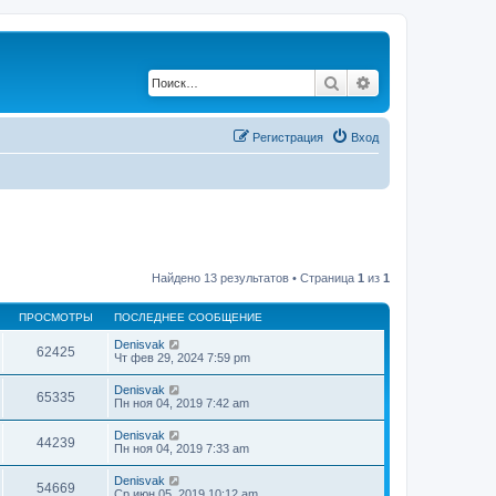
Поиск
Расширенный по
Регистрация
Вход
Найдено 13 результатов • Страница
1
из
1
ПРОСМОТРЫ
ПОСЛЕДНЕЕ СООБЩЕНИЕ
Denisvak
62425
Чт фев 29, 2024 7:59 pm
Denisvak
65335
Пн ноя 04, 2019 7:42 am
Denisvak
44239
Пн ноя 04, 2019 7:33 am
Denisvak
54669
Ср июн 05, 2019 10:12 am