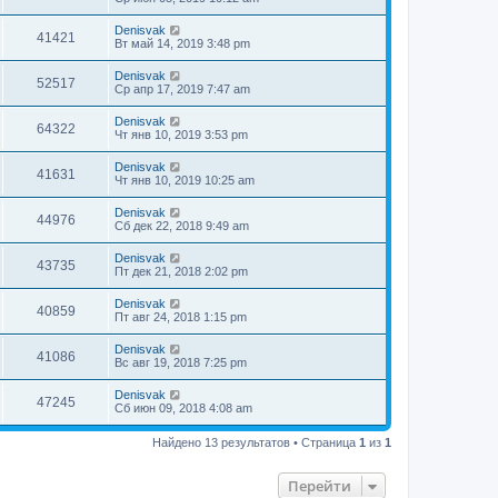
Denisvak
41421
Вт май 14, 2019 3:48 pm
Denisvak
52517
Ср апр 17, 2019 7:47 am
Denisvak
64322
Чт янв 10, 2019 3:53 pm
Denisvak
41631
Чт янв 10, 2019 10:25 am
Denisvak
44976
Сб дек 22, 2018 9:49 am
Denisvak
43735
Пт дек 21, 2018 2:02 pm
Denisvak
40859
Пт авг 24, 2018 1:15 pm
Denisvak
41086
Вс авг 19, 2018 7:25 pm
Denisvak
47245
Сб июн 09, 2018 4:08 am
Найдено 13 результатов • Страница
1
из
1
Перейти