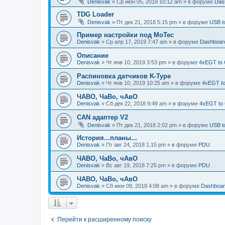
Denisvak
» Ср июн 05, 2019 10:12 am » в форуме
Das
TDG Loader
Denisvak
» Пт дек 21, 2018 5:15 pm » в форуме
USB t
Пример настройки под MoTec
Denisvak
» Ср апр 17, 2019 7:47 am » в форуме
Dashboar
Описание
Denisvak
» Чт янв 10, 2019 3:53 pm » в форуме
4xEGT to
Распиновка датчиков K-Type
Denisvak
» Чт янв 10, 2019 10:25 am » в форуме
4xEGT t
ЧАВО, ЧаВо, чАвО
Denisvak
» Сб дек 22, 2018 9:49 am » в форуме
4xEGT to
CAN адаптер V2
Denisvak
» Пт дек 21, 2018 2:02 pm » в форуме
USB t
История...планы...
Denisvak
» Пт авг 24, 2018 1:15 pm » в форуме
PDU
ЧАВО, ЧаВо, чАвО
Denisvak
» Вс авг 19, 2018 7:25 pm » в форуме
PDU
ЧАВО, ЧаВо, чАвО
Denisvak
» Сб июн 09, 2018 4:08 am » в форуме
Dashboar
Перейти к расширенному поиску