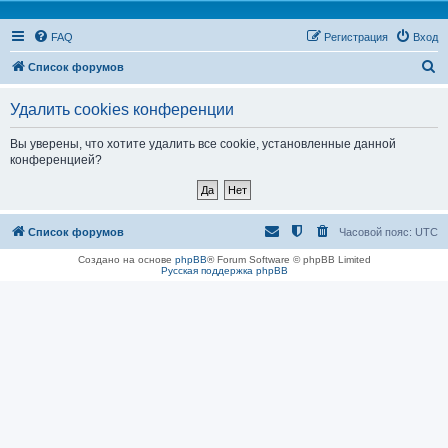
FAQ
Регистрация
Вход
П
Список форумов
о
Удалить cookies конференции
и
с
Вы уверены, что хотите удалить все cookie, установленные данной
конференцией?
к
Список форумов
Часовой пояс:
UTC
Создано на основе
phpBB
® Forum Software © phpBB Limited
Русская поддержка phpBB