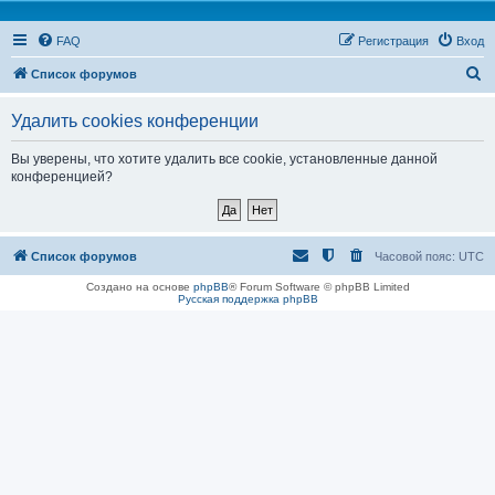
FAQ
Регистрация
Вход
П
Список форумов
о
Удалить cookies конференции
и
с
Вы уверены, что хотите удалить все cookie, установленные данной
конференцией?
к
Список форумов
Часовой пояс:
UTC
Создано на основе
phpBB
® Forum Software © phpBB Limited
Русская поддержка phpBB