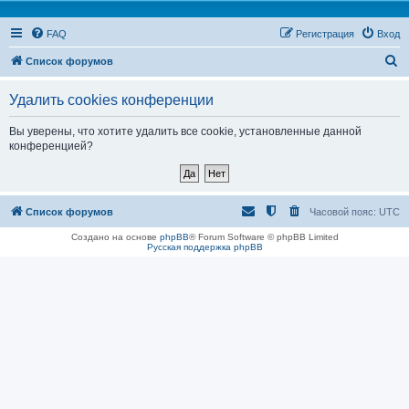
FAQ
Регистрация
Вход
П
Список форумов
о
Удалить cookies конференции
и
с
Вы уверены, что хотите удалить все cookie, установленные данной
конференцией?
к
Список форумов
Часовой пояс:
UTC
Создано на основе
phpBB
® Forum Software © phpBB Limited
Русская поддержка phpBB