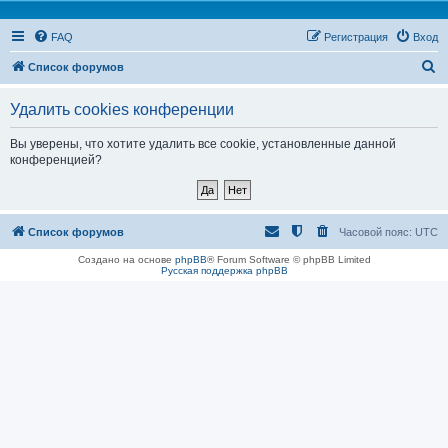
FAQ
Регистрация
Вход
П
Список форумов
о
Удалить cookies конференции
и
с
Вы уверены, что хотите удалить все cookie, установленные данной
конференцией?
к
Список форумов
Часовой пояс:
UTC
Создано на основе
phpBB
® Forum Software © phpBB Limited
Русская поддержка phpBB