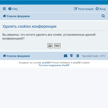
FAQ
Регистрация
Вход
П
Список форумов
о
Удалить cookies конференции
и
с
Вы уверены, что хотите удалить все cookie, установленные данной
конференцией?
к
Список форумов
Часовой пояс:
UTC
Создано на основе
phpBB
® Forum Software © phpBB Limited
Русская поддержка phpBB