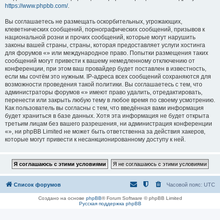
https://www.phpbb.com/
.
Вы соглашаетесь не размещать оскорбительных, угрожающих,
клеветнических сообщений, порнографических сообщений, призывов к
национальной розни и прочих сообщений, которые могут нарушить
законы вашей страны, страны, которая предоставляет услуги хостинга
для форумов «» или международное право. Попытки размещения таких
сообщений могут привести к вашему немедленному отключению от
конференции, при этом ваш провайдер будет поставлен в известность,
если мы сочтём это нужным. IP-адреса всех сообщений сохраняются для
возможности проведения такой политики. Вы соглашаетесь с тем, что
администраторы форумов «» имеют право удалить, отредактировать,
перенести или закрыть любую тему в любое время по своему усмотрению.
Как пользователь вы согласны с тем, что введённая вами информация
будет храниться в базе данных. Хотя эта информация не будет открыта
третьим лицам без вашего разрешения, ни администрация конференции
«», ни phpBB Limited не может быть ответственна за действия хакеров,
которые могут привести к несанкционированному доступу к ней.
Список форумов
Часовой пояс:
UTC
Создано на основе
phpBB
® Forum Software © phpBB Limited
Русская поддержка phpBB