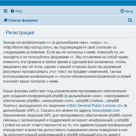
FAQ
Вход
П
Список форумов
о
- Регистрация
и
с
Заходя на конференцию «» (в дальнейшем «мы», «наш», «»,
«http://forum.tdg-racing.com»), вы подтверждаете своё согласие со
к
следующими условиями. Если вы не согласны с ними, пожалуйста, не
заходите и не пользуйтесь форумами «». Мы оставляем за собой право
изменять эти правила в любое время и сделаем всё возможное, чтобы
уведомить вас об этом, однако с вашей стороны было бы разумным
регулярно просматривать этот текст на предмет изменений, так как
использование конференции «» после обновления/исправления условий
означает ваше согласие с ними.
Наши форумы работают под управлением программного обеспечения
для создания конференций phpBB (в дальнейшем «они», «программное
обеспечение phpBB», «www.phpbb.com», «phpBB Limited», «phpBB
Teams»), выпущенного по лицензии «
GNU General Public License v2
» (в
дальнейшем «GPL»). Скачать его можно по адресу
www.phpbb.com
.
Ограничения лицензии GPL для программного обеспечения phpBB строго
связаны с организацией и поддержкой интернет-конференций, и phpBB
Limited не несёт ответственности за то, что администрация конференций
определяет в качестве допустимого содержания и/или поведения в них.
За дополнительной информацией о phpBB обращайтесь по адресу