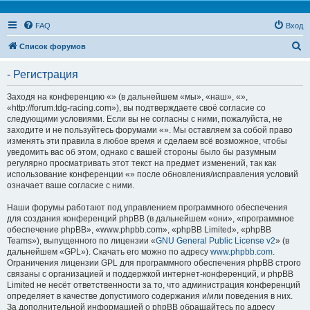
FAQ
Вход
П
Список форумов
о
- Регистрация
и
с
Заходя на конференцию «» (в дальнейшем «мы», «наш», «»,
«http://forum.tdg-racing.com»), вы подтверждаете своё согласие со
к
следующими условиями. Если вы не согласны с ними, пожалуйста, не
заходите и не пользуйтесь форумами «». Мы оставляем за собой право
изменять эти правила в любое время и сделаем всё возможное, чтобы
уведомить вас об этом, однако с вашей стороны было бы разумным
регулярно просматривать этот текст на предмет изменений, так как
использование конференции «» после обновления/исправления условий
означает ваше согласие с ними.
Наши форумы работают под управлением программного обеспечения
для создания конференций phpBB (в дальнейшем «они», «программное
обеспечение phpBB», «www.phpbb.com», «phpBB Limited», «phpBB
Teams»), выпущенного по лицензии «
GNU General Public License v2
» (в
дальнейшем «GPL»). Скачать его можно по адресу
www.phpbb.com
.
Ограничения лицензии GPL для программного обеспечения phpBB строго
связаны с организацией и поддержкой интернет-конференций, и phpBB
Limited не несёт ответственности за то, что администрация конференций
определяет в качестве допустимого содержания и/или поведения в них.
За дополнительной информацией о phpBB обращайтесь по адресу