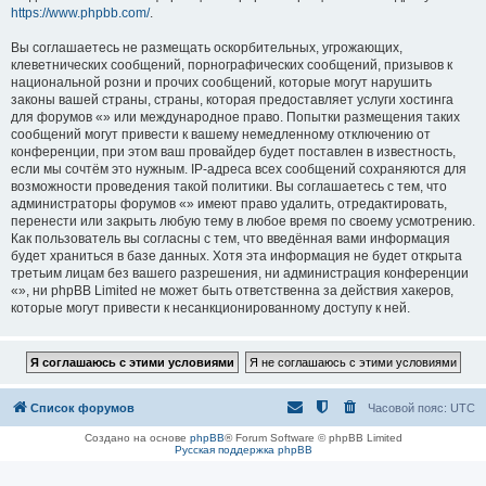
https://www.phpbb.com/
.
Вы соглашаетесь не размещать оскорбительных, угрожающих,
клеветнических сообщений, порнографических сообщений, призывов к
национальной розни и прочих сообщений, которые могут нарушить
законы вашей страны, страны, которая предоставляет услуги хостинга
для форумов «» или международное право. Попытки размещения таких
сообщений могут привести к вашему немедленному отключению от
конференции, при этом ваш провайдер будет поставлен в известность,
если мы сочтём это нужным. IP-адреса всех сообщений сохраняются для
возможности проведения такой политики. Вы соглашаетесь с тем, что
администраторы форумов «» имеют право удалить, отредактировать,
перенести или закрыть любую тему в любое время по своему усмотрению.
Как пользователь вы согласны с тем, что введённая вами информация
будет храниться в базе данных. Хотя эта информация не будет открыта
третьим лицам без вашего разрешения, ни администрация конференции
«», ни phpBB Limited не может быть ответственна за действия хакеров,
которые могут привести к несанкционированному доступу к ней.
Список форумов
Часовой пояс:
UTC
Создано на основе
phpBB
® Forum Software © phpBB Limited
Русская поддержка phpBB