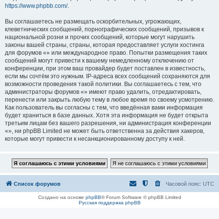
https://www.phpbb.com/
.
Вы соглашаетесь не размещать оскорбительных, угрожающих,
клеветнических сообщений, порнографических сообщений, призывов к
национальной розни и прочих сообщений, которые могут нарушить
законы вашей страны, страны, которая предоставляет услуги хостинга
для форумов «» или международное право. Попытки размещения таких
сообщений могут привести к вашему немедленному отключению от
конференции, при этом ваш провайдер будет поставлен в известность,
если мы сочтём это нужным. IP-адреса всех сообщений сохраняются для
возможности проведения такой политики. Вы соглашаетесь с тем, что
администраторы форумов «» имеют право удалить, отредактировать,
перенести или закрыть любую тему в любое время по своему усмотрению.
Как пользователь вы согласны с тем, что введённая вами информация
будет храниться в базе данных. Хотя эта информация не будет открыта
третьим лицам без вашего разрешения, ни администрация конференции
«», ни phpBB Limited не может быть ответственна за действия хакеров,
которые могут привести к несанкционированному доступу к ней.
Список форумов
Часовой пояс:
UTC
Создано на основе
phpBB
® Forum Software © phpBB Limited
Русская поддержка phpBB