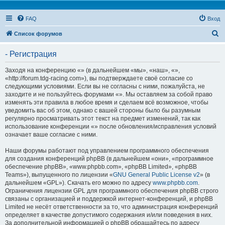
FAQ
Вход
П
Список форумов
о
- Регистрация
и
с
Заходя на конференцию «» (в дальнейшем «мы», «наш», «»,
«http://forum.tdg-racing.com»), вы подтверждаете своё согласие со
к
следующими условиями. Если вы не согласны с ними, пожалуйста, не
заходите и не пользуйтесь форумами «». Мы оставляем за собой право
изменять эти правила в любое время и сделаем всё возможное, чтобы
уведомить вас об этом, однако с вашей стороны было бы разумным
регулярно просматривать этот текст на предмет изменений, так как
использование конференции «» после обновления/исправления условий
означает ваше согласие с ними.
Наши форумы работают под управлением программного обеспечения
для создания конференций phpBB (в дальнейшем «они», «программное
обеспечение phpBB», «www.phpbb.com», «phpBB Limited», «phpBB
Teams»), выпущенного по лицензии «
GNU General Public License v2
» (в
дальнейшем «GPL»). Скачать его можно по адресу
www.phpbb.com
.
Ограничения лицензии GPL для программного обеспечения phpBB строго
связаны с организацией и поддержкой интернет-конференций, и phpBB
Limited не несёт ответственности за то, что администрация конференций
определяет в качестве допустимого содержания и/или поведения в них.
За дополнительной информацией о phpBB обращайтесь по адресу