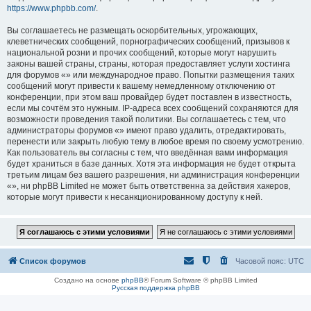
https://www.phpbb.com/
.
Вы соглашаетесь не размещать оскорбительных, угрожающих,
клеветнических сообщений, порнографических сообщений, призывов к
национальной розни и прочих сообщений, которые могут нарушить
законы вашей страны, страны, которая предоставляет услуги хостинга
для форумов «» или международное право. Попытки размещения таких
сообщений могут привести к вашему немедленному отключению от
конференции, при этом ваш провайдер будет поставлен в известность,
если мы сочтём это нужным. IP-адреса всех сообщений сохраняются для
возможности проведения такой политики. Вы соглашаетесь с тем, что
администраторы форумов «» имеют право удалить, отредактировать,
перенести или закрыть любую тему в любое время по своему усмотрению.
Как пользователь вы согласны с тем, что введённая вами информация
будет храниться в базе данных. Хотя эта информация не будет открыта
третьим лицам без вашего разрешения, ни администрация конференции
«», ни phpBB Limited не может быть ответственна за действия хакеров,
которые могут привести к несанкционированному доступу к ней.
Список форумов
Часовой пояс:
UTC
Создано на основе
phpBB
® Forum Software © phpBB Limited
Русская поддержка phpBB