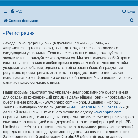
FAQ
Вход
П
Список форумов
о
- Регистрация
и
с
Заходя на конференцию «» (в дальнейшем «мы», «наш», «»,
«http://forum.tdg-racing.com»), вы подтверждаете своё согласие со
к
следующими условиями. Если вы не согласны с ними, пожалуйста, не
заходите и не пользуйтесь форумами «». Мы оставляем за собой право
изменять эти правила в любое время и сделаем всё возможное, чтобы
уведомить вас об этом, однако с вашей стороны было бы разумным
регулярно просматривать этот текст на предмет изменений, так как
использование конференции «» после обновления/исправления условий
означает ваше согласие с ними.
Наши форумы работают под управлением программного обеспечения
для создания конференций phpBB (в дальнейшем «они», «программное
обеспечение phpBB», «www.phpbb.com», «phpBB Limited», «phpBB
Teams»), выпущенного по лицензии «
GNU General Public License v2
» (в
дальнейшем «GPL»). Скачать его можно по адресу
www.phpbb.com
.
Ограничения лицензии GPL для программного обеспечения phpBB строго
связаны с организацией и поддержкой интернет-конференций, и phpBB
Limited не несёт ответственности за то, что администрация конференций
определяет в качестве допустимого содержания и/или поведения в них.
За дополнительной информацией о phpBB обращайтесь по адресу