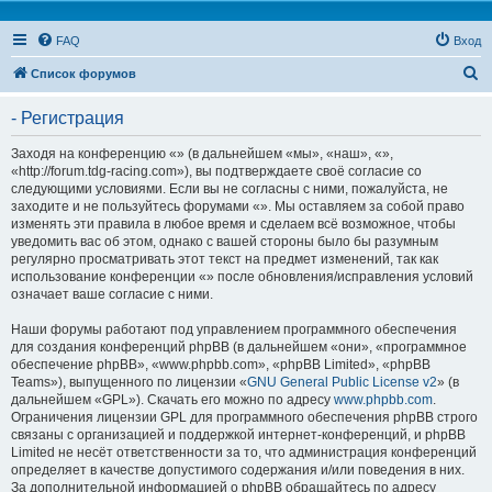
FAQ
Вход
П
Список форумов
о
- Регистрация
и
с
Заходя на конференцию «» (в дальнейшем «мы», «наш», «»,
«http://forum.tdg-racing.com»), вы подтверждаете своё согласие со
к
следующими условиями. Если вы не согласны с ними, пожалуйста, не
заходите и не пользуйтесь форумами «». Мы оставляем за собой право
изменять эти правила в любое время и сделаем всё возможное, чтобы
уведомить вас об этом, однако с вашей стороны было бы разумным
регулярно просматривать этот текст на предмет изменений, так как
использование конференции «» после обновления/исправления условий
означает ваше согласие с ними.
Наши форумы работают под управлением программного обеспечения
для создания конференций phpBB (в дальнейшем «они», «программное
обеспечение phpBB», «www.phpbb.com», «phpBB Limited», «phpBB
Teams»), выпущенного по лицензии «
GNU General Public License v2
» (в
дальнейшем «GPL»). Скачать его можно по адресу
www.phpbb.com
.
Ограничения лицензии GPL для программного обеспечения phpBB строго
связаны с организацией и поддержкой интернет-конференций, и phpBB
Limited не несёт ответственности за то, что администрация конференций
определяет в качестве допустимого содержания и/или поведения в них.
За дополнительной информацией о phpBB обращайтесь по адресу