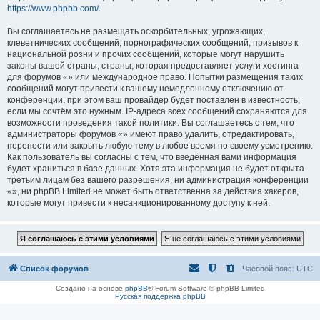
https://www.phpbb.com/
.
Вы соглашаетесь не размещать оскорбительных, угрожающих,
клеветнических сообщений, порнографических сообщений, призывов к
национальной розни и прочих сообщений, которые могут нарушить
законы вашей страны, страны, которая предоставляет услуги хостинга
для форумов «» или международное право. Попытки размещения таких
сообщений могут привести к вашему немедленному отключению от
конференции, при этом ваш провайдер будет поставлен в известность,
если мы сочтём это нужным. IP-адреса всех сообщений сохраняются для
возможности проведения такой политики. Вы соглашаетесь с тем, что
администраторы форумов «» имеют право удалить, отредактировать,
перенести или закрыть любую тему в любое время по своему усмотрению.
Как пользователь вы согласны с тем, что введённая вами информация
будет храниться в базе данных. Хотя эта информация не будет открыта
третьим лицам без вашего разрешения, ни администрация конференции
«», ни phpBB Limited не может быть ответственна за действия хакеров,
которые могут привести к несанкционированному доступу к ней.
Список форумов
Часовой пояс:
UTC
Создано на основе
phpBB
® Forum Software © phpBB Limited
Русская поддержка phpBB